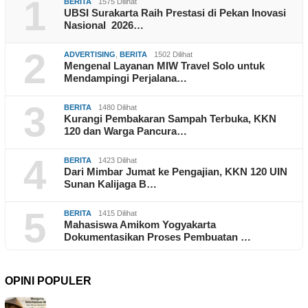
1
BERITA
1575 Dilihat
UBSI Surakarta Raih Prestasi di Pekan Inovasi
Nasional 2026…
2
ADVERTISING
,
BERITA
1502 Dilihat
Mengenal Layanan MIW Travel Solo untuk
Mendampingi Perjalana…
3
BERITA
1480 Dilihat
Kurangi Pembakaran Sampah Terbuka, KKN
120 dan Warga Pancura…
4
BERITA
1423 Dilihat
Dari Mimbar Jumat ke Pengajian, KKN 120 UIN
Sunan Kalijaga B…
5
BERITA
1415 Dilihat
Mahasiswa Amikom Yogyakarta
Dokumentasikan Proses Pembuatan …
OPINI POPULER