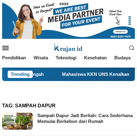
Loncat
ke
konten
Menu
Mobile
Pendidikan
Wisata
Teknologi
Kesehatan
Budaya
k Tengah
Trending
Mahasiswa KKN UNS Kenalkan Kebiasaan Hidu
TAG:
SAMPAH DAPUR
Sampah Dapur Jadi Berkah: Cara Sederhana
Memulai Berkebun dari Rumah