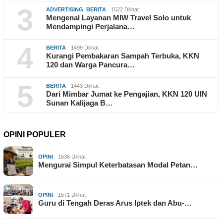
3
ADVERTISING
,
BERITA
1522 Dilihat
Mengenal Layanan MIW Travel Solo untuk
Mendampingi Perjalana…
4
BERITA
1499 Dilihat
Kurangi Pembakaran Sampah Terbuka, KKN
120 dan Warga Pancura…
5
BERITA
1443 Dilihat
Dari Mimbar Jumat ke Pengajian, KKN 120 UIN
Sunan Kalijaga B…
OPINI POPULER
OPINI
1636 Dilihat
Mengurai Simpul Keterbatasan Modal Petan…
OPINI
1571 Dilihat
Guru di Tengah Deras Arus Iptek dan Abu-…