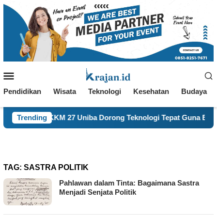
Loncat
ke
konten
Menu
Mobile
Pendidikan
Wisata
Teknologi
Kesehatan
Budaya
u, KKM 27 Uniba Dorong Teknologi Tepat Guna Berkelanjutan
Trending
TAG:
SASTRA POLITIK
Pahlawan dalam Tinta: Bagaimana Sastra
Menjadi Senjata Politik