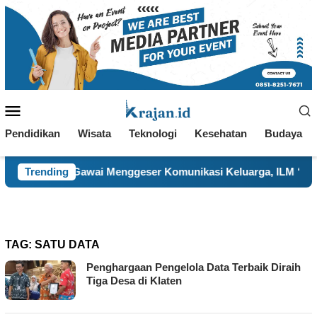
Loncat
ke
konten
Menu
Mobile
Pendidikan
Wisata
Teknologi
Kesehatan
Budaya
ayar Gawai Menggeser Komunikasi Keluarga, ILM “Sebelum Terl
Trending
TAG:
SATU DATA
Penghargaan Pengelola Data Terbaik Diraih
Tiga Desa di Klaten