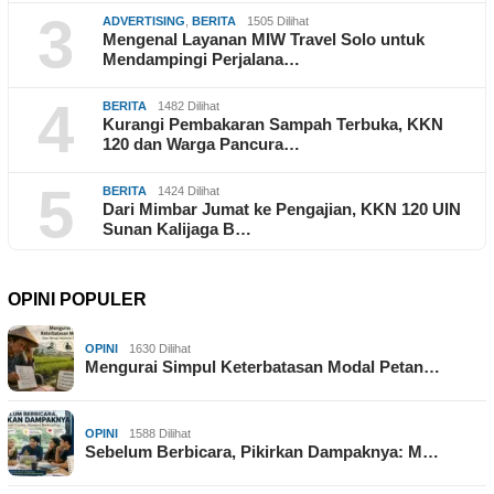
3
ADVERTISING
,
BERITA
1505 Dilihat
Mengenal Layanan MIW Travel Solo untuk
Mendampingi Perjalana…
4
BERITA
1482 Dilihat
Kurangi Pembakaran Sampah Terbuka, KKN
120 dan Warga Pancura…
5
BERITA
1424 Dilihat
Dari Mimbar Jumat ke Pengajian, KKN 120 UIN
Sunan Kalijaga B…
OPINI POPULER
OPINI
1630 Dilihat
Mengurai Simpul Keterbatasan Modal Petan…
OPINI
1588 Dilihat
Sebelum Berbicara, Pikirkan Dampaknya: M…