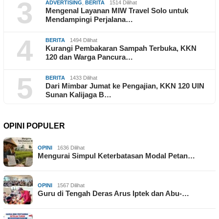
3
ADVERTISING
,
BERITA
1514 Dilihat
Mengenal Layanan MIW Travel Solo untuk
Mendampingi Perjalana…
4
BERITA
1494 Dilihat
Kurangi Pembakaran Sampah Terbuka, KKN
120 dan Warga Pancura…
5
BERITA
1433 Dilihat
Dari Mimbar Jumat ke Pengajian, KKN 120 UIN
Sunan Kalijaga B…
OPINI POPULER
OPINI
1636 Dilihat
Mengurai Simpul Keterbatasan Modal Petan…
OPINI
1567 Dilihat
Guru di Tengah Deras Arus Iptek dan Abu-…