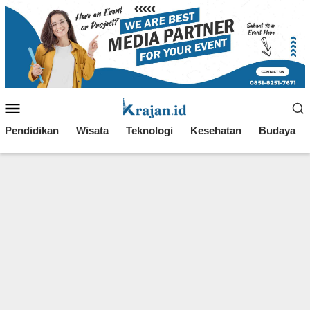
Loncat
ke
konten
Menu
Mobile
Pendidikan
Wisata
Teknologi
Kesehatan
Budaya