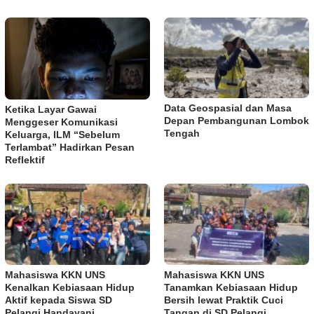
Data Geospasial dan Masa
Ketika Layar Gawai
Depan Pembangunan Lombok
Menggeser Komunikasi
Tengah
Keluarga, ILM “Sebelum
Terlambat” Hadirkan Pesan
Reflektif
Mahasiswa KKN UNS
Mahasiswa KKN UNS
Kenalkan Kebiasaan Hidup
Tanamkan Kebiasaan Hidup
Aktif kepada Siswa SD
Bersih lewat Praktik Cuci
Pelangi Handayani
Tangan di SD Pelangi