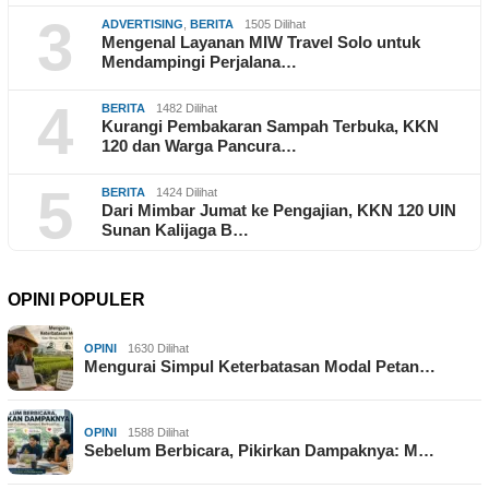
3
ADVERTISING
,
BERITA
1505 Dilihat
Mengenal Layanan MIW Travel Solo untuk
Mendampingi Perjalana…
4
BERITA
1482 Dilihat
Kurangi Pembakaran Sampah Terbuka, KKN
120 dan Warga Pancura…
5
BERITA
1424 Dilihat
Dari Mimbar Jumat ke Pengajian, KKN 120 UIN
Sunan Kalijaga B…
OPINI POPULER
OPINI
1630 Dilihat
Mengurai Simpul Keterbatasan Modal Petan…
OPINI
1588 Dilihat
Sebelum Berbicara, Pikirkan Dampaknya: M…