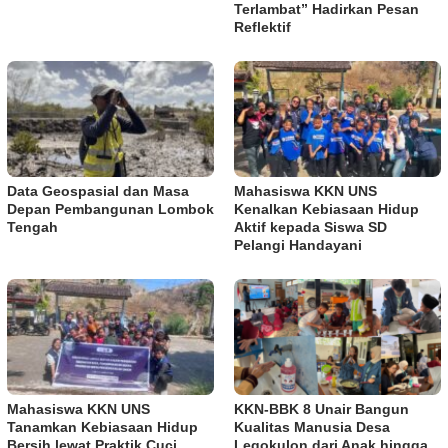
Terlambat” Hadirkan Pesan
Reflektif
Data Geospasial dan Masa
Mahasiswa KKN UNS
Depan Pembangunan Lombok
Kenalkan Kebiasaan Hidup
Tengah
Aktif kepada Siswa SD
Pelangi Handayani
Mahasiswa KKN UNS
KKN-BBK 8 Unair Bangun
Tanamkan Kebiasaan Hidup
Kualitas Manusia Desa
Bersih lewat Praktik Cuci
Legokulon dari Anak hingga