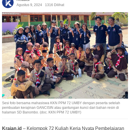
Agustus 9, 2024
1316 Dilihat
Sesi foto bersama mahasiswa KKN PPM 72 UMBY dengan peserta setelah
pembuatan kerajinan GANCISIN atau gantungan kunci dari bahan resin di
halaman SD Banombo. (doc. KKN PPM 72 UMBY)
Krajan.id
– Kelompok 72 Kuliah Kerja Nyata Pembelajaran