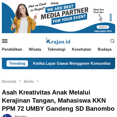
Loncat
ke
konten
Menu
Mobile
Pendidikan
Wisata
Teknologi
Kesehatan
Budaya
Ketika Layar Gawai Menggeser Komunikasi Keluarga, ILM “Seb
Trending
Beranda
Berita
Asah Kreativitas Anak Melalui
Kerajinan Tangan, Mahasiswa KKN
PPM 72 UMBY Gandeng SD Banombo
Redaksi