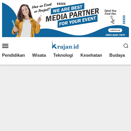
Loncat
ke
konten
Menu
Mobile
Pendidikan
Wisata
Teknologi
Kesehatan
Budaya