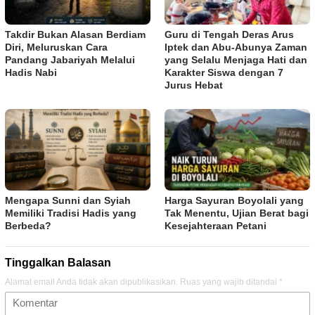
Takdir Bukan Alasan Berdiam
Guru di Tengah Deras Arus
Diri, Meluruskan Cara
Iptek dan Abu-Abunya Zaman
Pandang Jabariyah Melalui
yang Selalu Menjaga Hati dan
Hadis Nabi
Karakter Siswa dengan 7
Jurus Hebat
Mengapa Sunni dan Syiah
Harga Sayuran Boyolali yang
Memiliki Tradisi Hadis yang
Tak Menentu, Ujian Berat bagi
Berbeda?
Kesejahteraan Petani
Tinggalkan Balasan
Alamat email Anda tidak akan dipublikasikan.
Ruas yang wajib ditandai
*