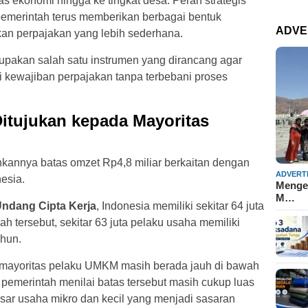
s ekonomi hingga ke tingkat desa. Peran strategis
emerintah terus memberikan berbagai bentuk
ADVE
kan perpajakan yang lebih sederhana.
pakan salah satu instrumen yang dirancang agar
 kewajiban perpajakan tanpa terbebani proses
Ditujukan kepada Mayoritas
nkannya batas omzet Rp4,8 miliar berkaitan dengan
ADVERT
nesia.
Mengen
M…
ndang Cipta Kerja
, Indonesia memiliki sekitar 64 juta
 tersebut, sekitar 63 juta pelaku usaha memiliki
ahun.
mayoritas pelaku UMKM masih berada jauh di bawah
, pemerintah menilai batas tersebut masih cukup luas
ar usaha mikro dan kecil yang menjadi sasaran