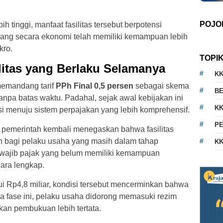
POJO
h tinggi, manfaat fasilitas tersebut berpotensi
ang secara ekonomi telah memiliki kemampuan lebih
kro.
TOPI
ilitas yang Berlaku Selamanya
K
memandang tarif
PPh Final 0,5 persen
sebagai skema
BE
npa batas waktu. Padahal, sejak awal kebijakan ini
KK
si menuju sistem perpajakan yang lebih komprehensif.
PE
, pemerintah kembali menegaskan bahwa fasilitas
an bagi pelaku usaha yang masih dalam tahap
KK
wajib pajak yang belum memiliki kemampuan
ra lengkap.
i Rp4,8 miliar, kondisi tersebut mencerminkan bahwa
a fase ini, pelaku usaha didorong memasuki rezim
n pembukuan lebih tertata.