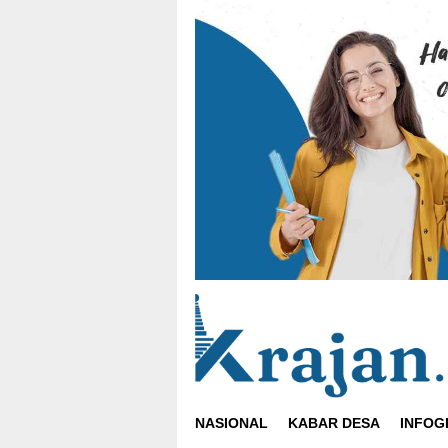
Loncat
ke
konten
NASIONAL
KABAR DESA
INFOG