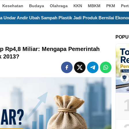
Kesehatan
Budaya
Olahraga
KKN
MBKM
PKM
Per
 Sampah Plastik Jadi Produk Bernilai Ekonomi
Kurang
POPU
 Rp4,8 Miliar: Mengapa Pemerintah
k 2013?