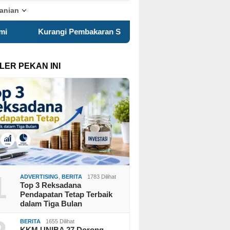
tanian
i Pembakaran Sampah Terbuka, KKN 120 dan Warga Pancuran G
LER PEKAN INI
1
ADVERTISING
,
BERITA
1783 Dilihat
Top 3 Reksadana
Pendapatan Tetap Terbaik
dalam Tiga Bulan
BERITA
1655 Dilihat
KKM UNIBA 27 Dorong