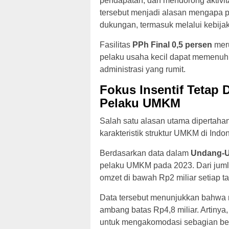
pendapatan, dan mendorong aktivita
tersebut menjadi alasan mengapa p
dukungan, termasuk melalui kebija
Fasilitas
PPh Final 0,5 persen
meru
pelaku usaha kecil dapat memenuhi
administrasi yang rumit.
Fokus Insentif Tetap 
Pelaku UMKM
Salah satu alasan utama dipertaha
karakteristik struktur UMKM di Indo
Berdasarkan data dalam
Undang-U
pelaku UMKM pada 2023. Dari jumlah
omzet di bawah Rp2 miliar setiap t
Data tersebut menunjukkan bahwa 
ambang batas Rp4,8 miliar. Artinya
untuk mengakomodasi sebagian bes