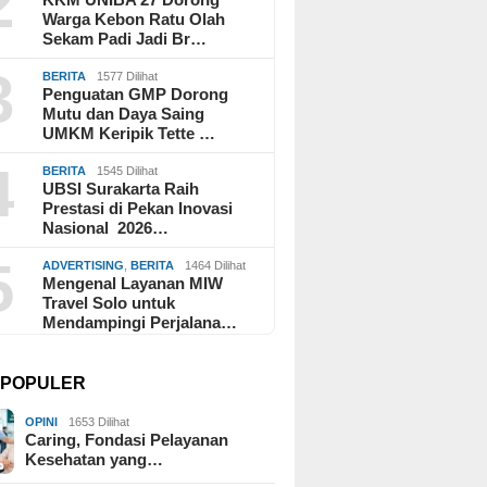
2
Warga Kebon Ratu Olah
Sekam Padi Jadi Br…
3
BERITA
1577 Dilihat
Penguatan GMP Dorong
Mutu dan Daya Saing
UMKM Keripik Tette …
4
BERITA
1545 Dilihat
UBSI Surakarta Raih
Prestasi di Pekan Inovasi
Nasional 2026…
5
ADVERTISING
,
BERITA
1464 Dilihat
Mengenal Layanan MIW
Travel Solo untuk
Mendampingi Perjalana…
I POPULER
OPINI
1653 Dilihat
Caring, Fondasi Pelayanan
Kesehatan yang…