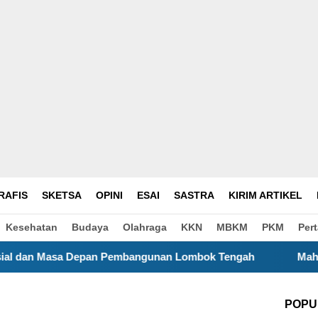
RAFIS
SKETSA
OPINI
ESAI
SASTRA
KIRIM ARTIKEL
Kesehatan
Budaya
Olahraga
KKN
MBKM
PKM
Per
Pembangunan Lombok Tengah
Mahasiswa KKN UNS Kenalk
POPU