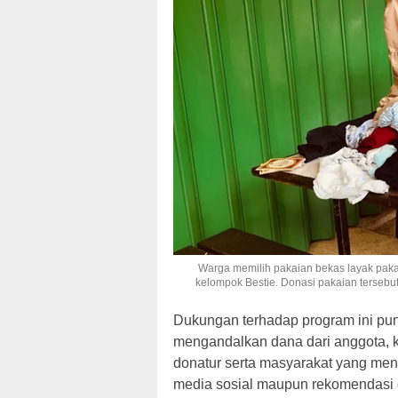
Warga memilih pakaian bekas layak paka
kelompok Bestie. Donasi pakaian tersebu
Dukungan terhadap program ini pun
mengandalkan dana dari anggota, k
donatur serta masyarakat yang me
media sosial maupun rekomendasi d