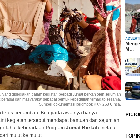
ADVERT
Mengen
M…
i yang disediakan dalam kegiatan berbagi Jumat berkah oleh sejumlah
t berasal dari masyarakat sebagai bentuk kepedulian terhadap sesama.
Sumber dokumentasi kelompok KKN 268 Uinsa.
 terus bertambah. Bila pada awalnya hanya
POJO
ini kegiatan tersebut mendapat bantuan dari sejumlah
ngetahui keberadaan Program
Jumat Berkah
melalui
ari mulut ke mulut.
TOPI