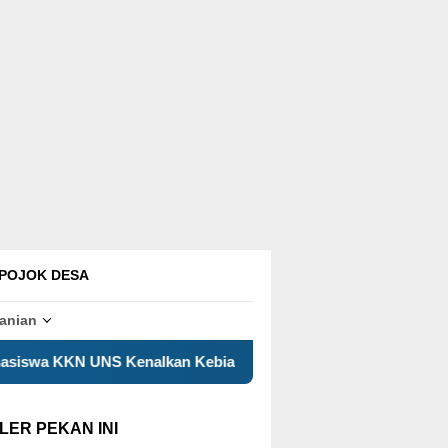
POJOK DESA
tanian
an Kebiasaan Hidup Aktif kepada Siswa SD Pelangi Handayan
LER PEKAN INI