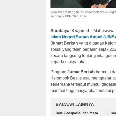
Wawancara dengan ibu kelompok bestie kegia
kelompok KKN 268 Uinsa.
Surabaya
,
Krajan.id
– Mahasiswa 
Islam Negeri Sunan Ampel (UINS
Jumat Berkah
yang digagas Kelomp
sosial yang telah berjalan sejak 2
secara langsung tentang nilai goto
kepada masyarakat.
Program
Jumat Berkah
bermula da
Kelompok Bestie usai menggelar b
sederhana tersebut muncul gagasan
manfaat bagi masyarakat melalui p
BACAAN LAINNYA
Data Geospasial dan Masa
Ma