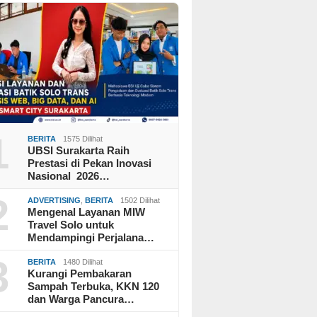
1
BERITA
1575 Dilihat
UBSI Surakarta Raih
Prestasi di Pekan Inovasi
Nasional 2026…
2
ADVERTISING
,
BERITA
1502 Dilihat
Mengenal Layanan MIW
Travel Solo untuk
Mendampingi Perjalana…
3
BERITA
1480 Dilihat
Kurangi Pembakaran
Sampah Terbuka, KKN 120
dan Warga Pancura…