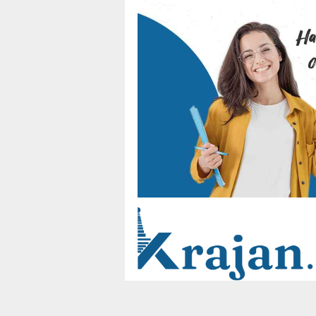
Loncat
ke
konten