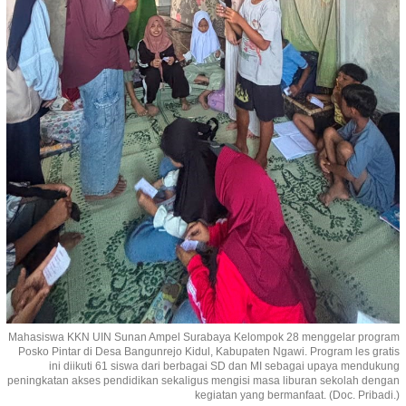
Mahasiswa KKN UIN Sunan Ampel Surabaya Kelompok 28 menggelar program
Posko Pintar di Desa Bangunrejo Kidul, Kabupaten Ngawi. Program les gratis
ini diikuti 61 siswa dari berbagai SD dan MI sebagai upaya mendukung
peningkatan akses pendidikan sekaligus mengisi masa liburan sekolah dengan
kegiatan yang bermanfaat. (Doc. Pribadi.)