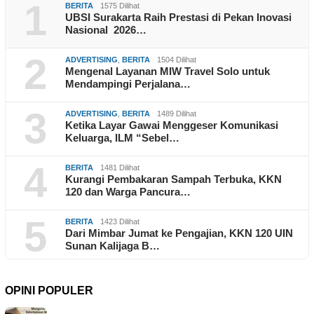
1
BERITA
1575 Dilihat
UBSI Surakarta Raih Prestasi di Pekan Inovasi
Nasional 2026…
2
ADVERTISING
,
BERITA
1504 Dilihat
Mengenal Layanan MIW Travel Solo untuk
Mendampingi Perjalana…
3
ADVERTISING
,
BERITA
1489 Dilihat
Ketika Layar Gawai Menggeser Komunikasi
Keluarga, ILM “Sebel…
4
BERITA
1481 Dilihat
Kurangi Pembakaran Sampah Terbuka, KKN
120 dan Warga Pancura…
5
BERITA
1423 Dilihat
Dari Mimbar Jumat ke Pengajian, KKN 120 UIN
Sunan Kalijaga B…
OPINI POPULER