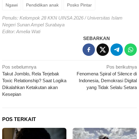
Ngawi
Pendidikan anak
Posko Pintar
Penulis: Kelompok 28 KKN UINSA 2026 / Universitas Islam
Negeri Sunan Ampel Surabaya
Editor: Amelia Wati
SEBARKAN
Navigasi
Pos sebelumnya
Pos berikutnya
Takut Jomblo, Rela Terjebak
Fenomena Spiral of Silence di
pos
Toxic Relationship? Saat Logika
Indonesia, Demokrasi Digital
Dikalahkan Ketakutan akan
yang Tidak Selalu Setara
Kesepian
POS TERKAIT