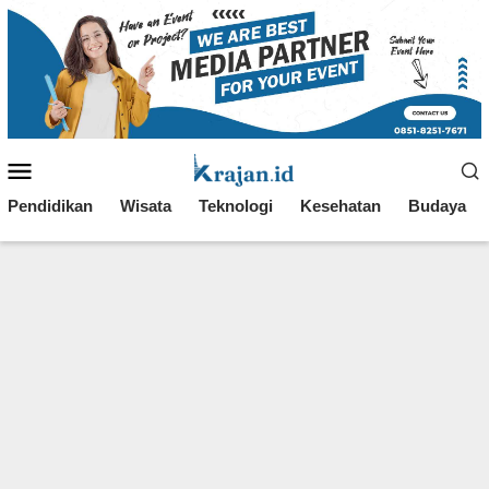
Loncat
ke
konten
Menu
Mobile
Pendidikan
Wisata
Teknologi
Kesehatan
Budaya