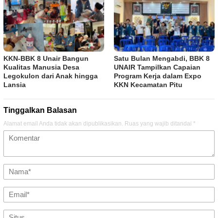
KKN-BBK 8 Unair Bangun
Satu Bulan Mengabdi, BBK 8
Kualitas Manusia Desa
UNAIR Tampilkan Capaian
Legokulon dari Anak hingga
Program Kerja dalam Expo
Lansia
KKN Kecamatan Pitu
Tinggalkan Balasan
Alamat email Anda tidak akan dipublikasikan.
Ruas yang wajib ditandai
*