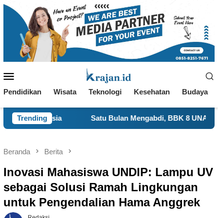
Loncat
ke
konten
Menu
Mobile
Pendidikan
Wisata
Teknologi
Kesehatan
Budaya
Satu Bulan Mengabdi, BBK 8 UNAIR Tampilkan Capaian Pro
Trending
Beranda
Berita
Inovasi Mahasiswa UNDIP: Lampu UV
sebagai Solusi Ramah Lingkungan
untuk Pengendalian Hama Anggrek
Redaksi