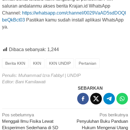
saluran andalanmu akses berita Krajan.id WhatsApp
Channel:
https://whatsapp.com/channel/0029VaAD5sdDOQI
beQkBct03
Pastikan kamu sudah install aplikasi WhatsApp
ya.
Dibaca sebanyak:
1,244
Berita KKN
KKN
KKN UNDIP
Pertanian
Penulis: Muhammad Izra Fabbyl | UNDIP
Editor: Bani Kamilawati
SEBARKAN
Navigasi
Pos sebelumnya
Pos berikutnya
Menggali Ilmu Fisika Lewat
Penyuluhan Buku Panduan
pos
Eksperimen Sederhana di SD
Hukum Mengenai Utang