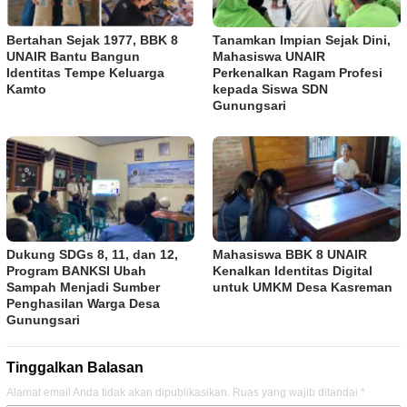
Bertahan Sejak 1977, BBK 8
Tanamkan Impian Sejak Dini,
UNAIR Bantu Bangun
Mahasiswa UNAIR
Identitas Tempe Keluarga
Perkenalkan Ragam Profesi
Kamto
kepada Siswa SDN
Gunungsari
Dukung SDGs 8, 11, dan 12,
Mahasiswa BBK 8 UNAIR
Program BANKSI Ubah
Kenalkan Identitas Digital
Sampah Menjadi Sumber
untuk UMKM Desa Kasreman
Penghasilan Warga Desa
Gunungsari
Tinggalkan Balasan
Alamat email Anda tidak akan dipublikasikan.
Ruas yang wajib ditandai
*