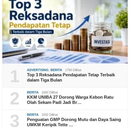
1
ADVERTISING
,
BERITA
1790 Dilihat
Top 3 Reksadana Pendapatan Tetap Terbaik
dalam Tiga Bulan
2
BERITA
1660 Dilihat
KKM UNIBA 27 Dorong Warga Kebon Ratu
Olah Sekam Padi Jadi Br…
3
BERITA
1592 Dilihat
Penguatan GMP Dorong Mutu dan Daya Saing
UMKM Keripik Tette …