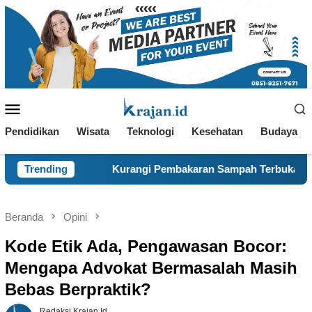
Loncat
ke
konten
Menu
Mobile
Pendidikan
Wisata
Teknologi
Kesehatan
Budaya
Kurangi Pembakaran Sampah Terbuka, KKN 120 dan Warga Panc
Trending
Beranda
Opini
Kode Etik Ada, Pengawasan Bocor:
Mengapa Advokat Bermasalah Masih
Bebas Berpraktik?
Redaksi Krajan.id