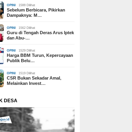
OPINI
1588 Dilihat
Sebelum Berbicara, Pikirkan
Dampaknya: M…
OPINI
1562 Dilihat
Guru di Tengah Deras Arus Iptek
dan Abu-…
OPINI
1529 Dilihat
Harga BBM Turun, Kepercayaan
Publik Belu…
OPINI
1519 Dilihat
CSR Bukan Sekadar Amal,
Melainkan Invest…
K DESA