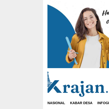
Loncat
ke
konten
NASIONAL
KABAR DESA
INFOG