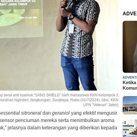
ADVE
ADVERT
Ketika
Komun
y serai anti nyamuk “SANS SHIELD” oleh mahasiswa KKN Kelompok 2
lurahan Nginden Jangkungan, Surabaya, Rabu (31/7/2024). (doc. KKN
UPN “Veteran” Jatim)
k
essential
sitroneral
dan
geraniol
yang efektif mengusir
ensor penciuman mereka serta menimbulkan aroma
uk,” jelasnya dalam keterangan yang diberikan kepada