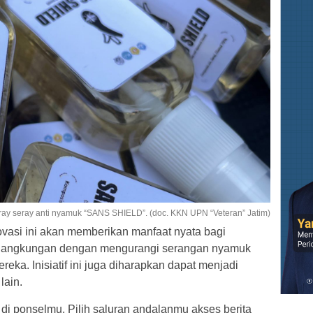
ray seray anti nyamuk “SANS SHIELD”. (doc. KKN UPN “Veteran” Jatim)
asi ini akan memberikan manfaat nyata bagi
 Jangkungan dengan mengurangi serangan nyamuk
eka. Inisiatif ini juga diharapkan dapat menjadi
lain.
 di ponselmu. Pilih saluran andalanmu akses berita