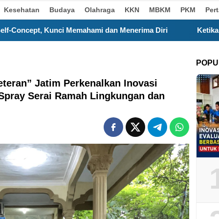
Kesehatan
Budaya
Olahraga
KKN
MBKM
PKM
Per
ami dan Menerima Diri
Ketika Layar Gawai Menggeser Ko
POPU
eran” Jatim Perkenalkan Inovasi
Spray Serai Ramah Lingkungan dan