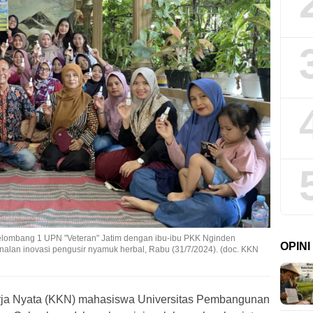
ombang 1 UPN "Veteran" Jatim dengan ibu-ibu PKK Nginden
OPIN
lan inovasi pengusir nyamuk herbal, Rabu (31/7/2024). (doc. KKN
erja Nyata (KKN) mahasiswa Universitas Pembangunan