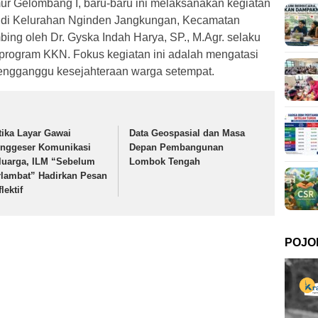
ur Gelombang I, baru-baru ini melaksanakan kegiatan
4) di Kelurahan Nginden Jangkungan, Kecamatan
bing oleh Dr. Gyska Indah Harya, SP., M.Agr. selaku
rogram KKN. Fokus kegiatan ini adalah mengatasi
ngganggu kesejahteraan warga setempat.
tika Layar Gawai
Data Geospasial dan Masa
nggeser Komunikasi
Depan Pembangunan
luarga, ILM “Sebelum
Lombok Tengah
rlambat” Hadirkan Pesan
lektif
POJO