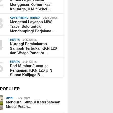
2
Menggeser Komunikasi
Keluarga, ILM “Sebel…
3
ADVERTISING
,
BERITA
1505 Dilihat
Mengenal Layanan MIW
Travel Solo untuk
Mendampingi Perjalana…
4
BERITA
1482 Dilihat
Kurangi Pembakaran
Sampah Terbuka, KKN 120
dan Warga Pancura…
5
BERITA
1424 Dilihat
Dari Mimbar Jumat ke
Pengajian, KKN 120 UIN
Sunan Kalijaga B…
I POPULER
OPINI
1630 Dilihat
Mengurai Simpul Keterbatasan
Modal Petan…