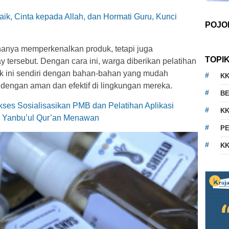
aik, Cinta kepada Allah, dan Hormati Guru, Kunci
POJO
k hanya memperkenalkan produk, tetapi juga
TOPI
tersebut. Dengan cara ini, warga diberikan pelatihan
 ini sendiri dengan bahan-bahan yang mudah
K
 dengan aman dan efektif di lingkungan mereka.
BE
ses Sosialisasikan PMB dan Pelatihan Aplikasi
KK
dz Yanbu’ul Qur’an Menawan
PE
KK