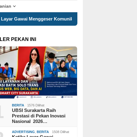
tanian
munikasi Keluarga, ILM “Sebelum Terlambat” Hadirkan Pesan R
LER PEKAN INI
1
BERITA
1576 Dilihat
UBSI Surakarta Raih
Prestasi di Pekan Inovasi
Nasional 2026…
ADVERTISING
,
BERITA
1508 Dilihat
Ketika Layar Gawai