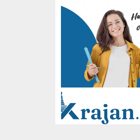
Loncat
ke
konten