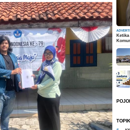
ADVERT
Ketika
Komun
POJO
TOPI