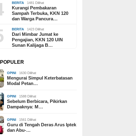
4
BERITA
1481 Dilihat
Kurangi Pembakaran
Sampah Terbuka, KKN 120
dan Warga Pancura…
5
BERITA
1423 Dilihat
Dari Mimbar Jumat ke
Pengajian, KKN 120 UIN
Sunan Kalijaga B…
I POPULER
OPINI
1630 Dilihat
Mengurai Simpul Keterbatasan
Modal Petan…
OPINI
1588 Dilihat
Sebelum Berbicara, Pikirkan
Dampaknya: M…
OPINI
1561 Dilihat
Guru di Tengah Deras Arus Iptek
dan Abu-…