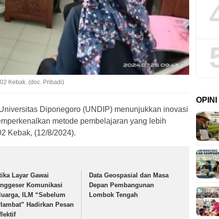
2 Kebak. (doc. Pribadi)
OPIN
Universitas Diponegoro (UNDIP) menunjukkan inovasi
emperkenalkan metode pembelajaran yang lebih
02 Kebak, (12/8/2024).
tika Layar Gawai
Data Geospasial dan Masa
nggeser Komunikasi
Depan Pembangunan
luarga, ILM “Sebelum
Lombok Tengah
rlambat” Hadirkan Pesan
lektif