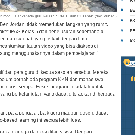
K
BE
 modul ajar kepada guru kelas 5 SDN 01 dan 02 Kebak. (doc. Pribadi)
KK
 Ben Jordan, tidak memerlukan langkah yang rumit.
PE
et IPAS Kelas 5 dan penelusuran sederhana di
ri dan sub bab yang terkait dengan Ilmu
KK
cantumkan tautan video yang bisa diakses di
ngsung menggunakannya dalam pembelajaran,”
f dari para guru di kedua sekolah tersebut. Mereka
a belum pernah ada program KKN dari mahasiswa
ontribusi serupa. Fokus program ini adalah untuk
ang berkelanjutan, yang dapat diterapkan di berbagai
n, para pengajar, baik guru maupun dosen, dapat
based learning ini secara lebih luas.
atkan kinerja dan keaktifan siswa. Dengan