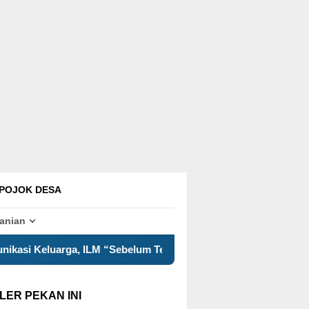
POJOK DESA
tanian
belum Terlambat” Hadirkan Pesan Reflektif
Data Geosp
LER PEKAN INI