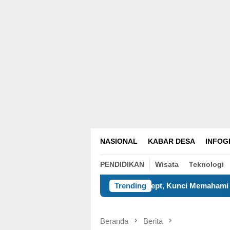
NASIONAL
KABAR DESA
INFOG
PENDIDIKAN
Wisata
Teknologi
ngenal Self-Concept, Kunci Memahami dan Menerima Diri
Trending
Beranda
Berita