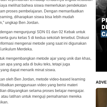
 “Saya melihat bahwa siswa memerlukan pendekatan
dalam proses pembelajaran. Dengan memanfaatkan
earning, diharapkan siswa bisa lebih mudah
,” ungkap Ben Jordan.
i dengan mengunjungi SDN 01 dan 02 Kebak untuk
erta guru kelas 5 di kedua sekolah tersebut. Diskusi
informasi mengenai metode yang saat ini digunakan
Kurikulum Merdeka.
ntuk mengembangkan metode ajar yang unik dan khas,
n apa yang ada di buku teks, tetapi juga
yang dapat menarik minat siswa.
an oleh Ben Jordan, metode video-based learning
ADVE
libatkan penggunaan video yang berisi materi
dian ditayangkan selama proses belajar mengajar.
an atau latihan untuk menguji pemahaman mereka
ikan.