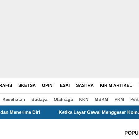
RAFIS
SKETSA
OPINI
ESAI
SASTRA
KIRIM ARTIKEL
Kesehatan
Budaya
Olahraga
KKN
MBKM
PKM
Per
Ketika Layar Gawai Menggeser Komunikasi Keluarga, ILM “Se
POPU