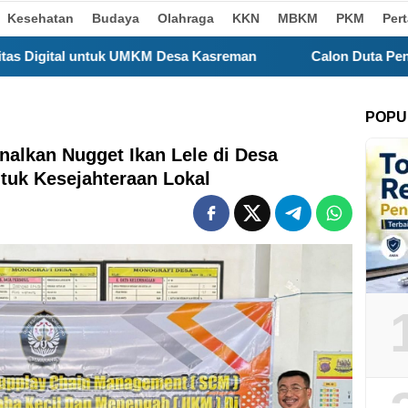
Kesehatan
Budaya
Olahraga
KKN
MBKM
PKM
Per
Desa Kasreman
Calon Duta Pendidikan MTs Jabal Nurroh
POPU
lkan Nugget Ikan Lele di Desa
ntuk Kesejahteraan Lokal