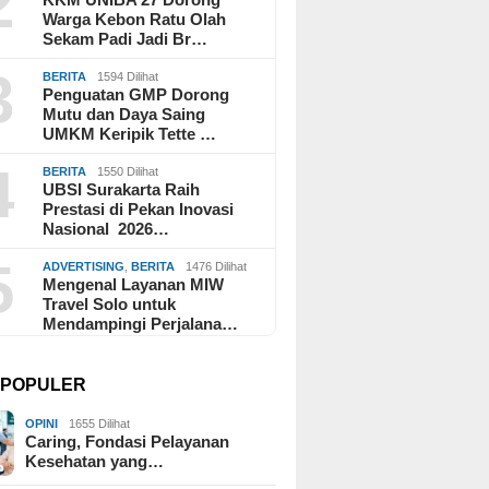
2
Warga Kebon Ratu Olah
Sekam Padi Jadi Br…
3
BERITA
1594 Dilihat
Penguatan GMP Dorong
Mutu dan Daya Saing
UMKM Keripik Tette …
4
BERITA
1550 Dilihat
UBSI Surakarta Raih
Prestasi di Pekan Inovasi
Nasional 2026…
5
ADVERTISING
,
BERITA
1476 Dilihat
Mengenal Layanan MIW
Travel Solo untuk
Mendampingi Perjalana…
I POPULER
OPINI
1655 Dilihat
Caring, Fondasi Pelayanan
Kesehatan yang…