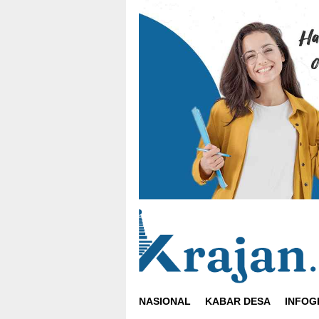
Loncat
ke
konten
NASIONAL
KABAR DESA
INFOG