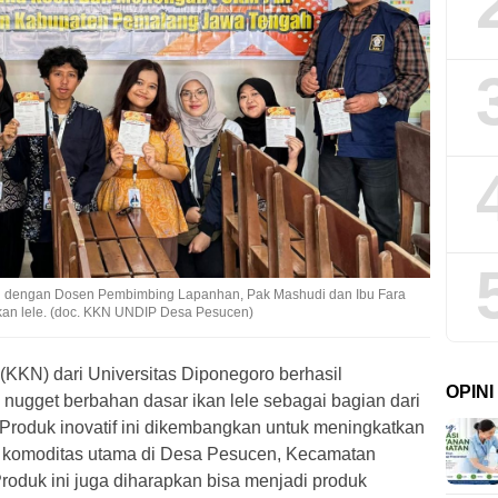
dengan Dosen Pembimbing Lapanhan, Pak Mashudi dan Ibu Fara
ikan lele. (doc. KKN UNDIP Desa Pesucen)
(KKN) dari Universitas Diponegoro berhasil
OPIN
nugget berbahan dasar ikan lele sebagai bagian dari
. Produk inovatif ini dikembangkan untuk meningkatkan
di komoditas utama di Desa Pesucen, Kecamatan
oduk ini juga diharapkan bisa menjadi produk