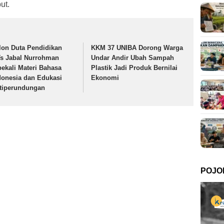
ut.
lon Duta Pendidikan
KKM 37 UNIBA Dorong Warga
s Jabal Nurrohman
Undar Andir Ubah Sampah
bekali Materi Bahasa
Plastik Jadi Produk Bernilai
donesia dan Edukasi
Ekonomi
tiperundungan
POJO