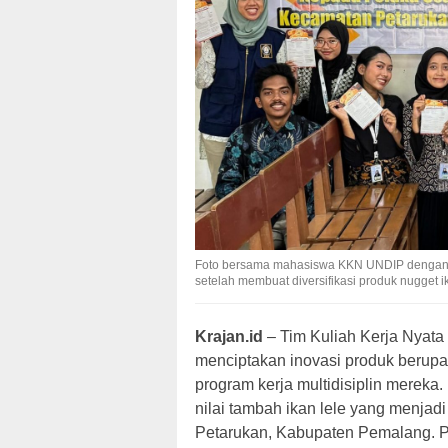
Foto bersama mahasiswa KKN UNDIP dengan 
setelah membuat diversifikasi produk nugget 
Krajan.id
– Tim Kuliah Kerja Nyata 
menciptakan inovasi produk berupa 
program kerja multidisiplin mereka
nilai tambah ikan lele yang menja
Petarukan, Kabupaten Pemalang. Pr