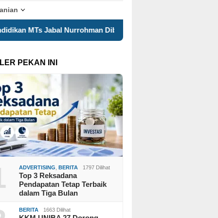
tanian
man Dibekali Materi Bahasa Indonesia dan Edukasi Antiperund
LER PEKAN INI
1
ADVERTISING
,
BERITA
1797 Dilihat
Top 3 Reksadana
Pendapatan Tetap Terbaik
dalam Tiga Bulan
BERITA
1663 Dilihat
KKM UNIBA 27 Dorong