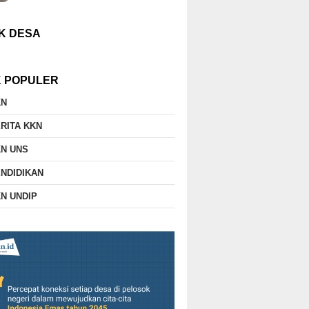
K DESA
K POPULER
KN
RITA KKN
N UNS
NDIDIKAN
N UNDIP