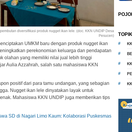
POJO
butan diversifikasi produk nugget ikan lele. (doc. KKN UNDIP Desa
TOPI
Pesucen)
menciptakan UMKM baru dengan produk nugget ikan
K
 meningkatkan perekonomian keluarga dan pendapatan
BE
lahan yang memiliki nilai jual lebih tinggi
KK
ujar Aulia Azzahrah, salah satu mahasiswa KKN
PE
pon positif dari para tamu undangan, yang sebagian
KK
ga. Nugget ikan lele dinyatakan layak untuk
g enak. Mahasiswa KKN UNDIP juga memberikan tips
iswa SD di Nagari Limo Kaum: Kolaborasi Puskesmas