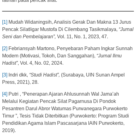
latihan pada pencak silat.
[1]
Mudah Widaningsih, Analisis Gerak Dan Makna 13 Jurus
Pencak Silatligar Mustofa Di Cilembang Tasikmalaya,
“Jurnal
Seni dan Pembelajaran”,
Vol. 11, No. 1, 2023, 47.
[2]
Febriansyah Martono, Penyebaran Paham Ingkar Sunnah
Modern (Motivasi, Tokoh, Dan Sanggahan),
“Jurnal Ilmu
Hadist”
, Vol. 4, No. 02, 2024.
[3]
Indri dkk,
“Studi Hadist”,
(Surabaya, UIN Sunan Ampel
Press, 2021), 28.
[4]
Putri , “Penerapan Ajaran Ahlusunnah Wal Jama’ah
Melalui Kegiatan Pencak Silat Pagarnusa Di Pondok
Pesantren Darul Abror Watumas Purwanegara Purwokerto
Timur ”, Tesis Tidak Diterbitkan (Purwokerto: Program Studi
Pendidikan Agama Islam Pascasarjana IAIN Purwokerto,
2019).