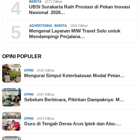
4
BERITA
1573 Dilihat
UBSI Surakarta Raih Prestasi di Pekan Inovasi
Nasional 2026…
5
ADVERTISING
,
BERITA
1500 Dilihat
Mengenal Layanan MIW Travel Solo untuk
Mendampingi Perjalana…
OPINI POPULER
OPINI
1628 Dilihat
Mengurai Simpul Keterbatasan Modal Petan…
OPINI
1587 Dilihat
Sebelum Berbicara, Pikirkan Dampaknya: M…
OPINI
1554 Dilihat
Guru di Tengah Deras Arus Iptek dan Abu-…