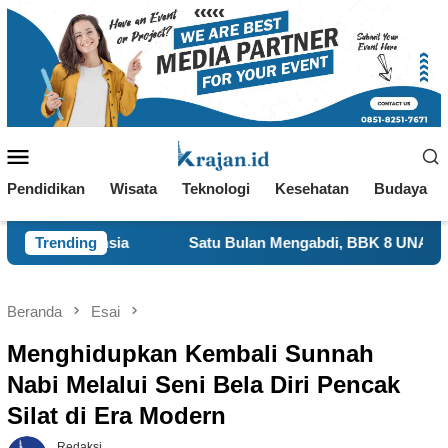
Loncat
ke
konten
Menu
Mobile
Pendidikan
Wisata
Teknologi
Kesehatan
Budaya
Trending
Satu Bulan Mengabdi, BBK 8 UNAIR Tampilkan Capaian
Beranda
Esai
Menghidupkan Kembali Sunnah
Nabi Melalui Seni Bela Diri Pencak
Silat di Era Modern
Redaksi