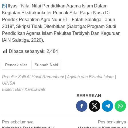
[5]
Ilyas, “Nilai Nilai Pendidikan Agama Islam Dalam
Kegiatan Ekstrakurikuler Pencak Silat Pagar Nusa Di
Pondok Pesantren Agro Nuur El – Falah Salatiga Tahun
2019”, Skripsi Tidak Diterbitkan (Salatiga: Program Studi
Pendidikan Agama Islam Fakultas Tarbiyah Dan Keguruan
IAIN Salatiga, 2020).
Dibaca sebanyak:
2,484
Pencak silat
Sunnah Nabi
Penulis: Zulfi Al Hanif Ramadhani | Aqidah dan Filsafat Islam |
UINSA
Editor: Bani Kamilawati
SEBARKAN
Navigasi
Pos sebelumnya
Pos berikutnya