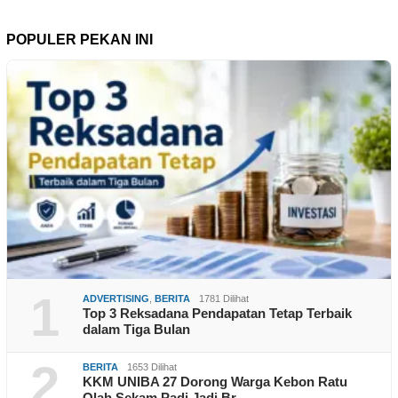
POPULER PEKAN INI
1
ADVERTISING
,
BERITA
1781 Dilihat
Top 3 Reksadana Pendapatan Tetap Terbaik
dalam Tiga Bulan
2
BERITA
1653 Dilihat
KKM UNIBA 27 Dorong Warga Kebon Ratu
Olah Sekam Padi Jadi Br…