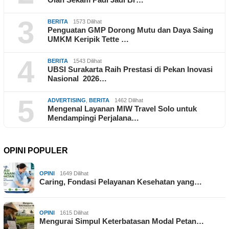
3
BERITA
1573 Dilihat
Penguatan GMP Dorong Mutu dan Daya Saing
UMKM Keripik Tette …
4
BERITA
1543 Dilihat
UBSI Surakarta Raih Prestasi di Pekan Inovasi
Nasional 2026…
5
ADVERTISING
,
BERITA
1462 Dilihat
Mengenal Layanan MIW Travel Solo untuk
Mendampingi Perjalana…
OPINI POPULER
OPINI
1649 Dilihat
Caring, Fondasi Pelayanan Kesehatan yang…
OPINI
1615 Dilihat
Mengurai Simpul Keterbatasan Modal Petan…