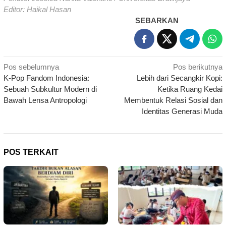
Editor: Haikal Hasan
SEBARKAN
Navigasi
Pos sebelumnya
Pos berikutnya
K-Pop Fandom Indonesia:
Lebih dari Secangkir Kopi:
pos
Sebuah Subkultur Modern di
Ketika Ruang Kedai
Bawah Lensa Antropologi
Membentuk Relasi Sosial dan
Identitas Generasi Muda
POS TERKAIT