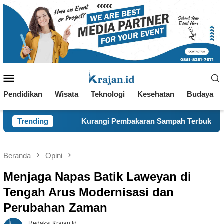
Loncat
ke
konten
Menu
Mobile
Pendidikan
Wisata
Teknologi
Kesehatan
Budaya
Kurangi Pembakaran Sampah Terbuka, KKN 120 dan Warga Panc
Trending
Beranda
Opini
Menjaga Napas Batik Laweyan di
Tengah Arus Modernisasi dan
Perubahan Zaman
Redaksi Krajan.id