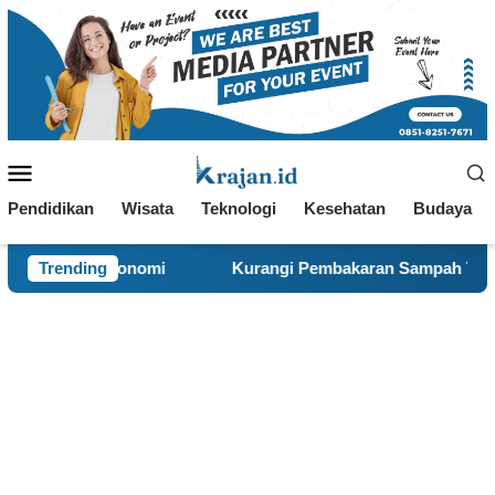
Loncat
ke
konten
Menu
Mobile
Pendidikan
Wisata
Teknologi
Kesehatan
Budaya
i
Trending
Kurangi Pembakaran Sampah Terbuka, KKN 120 dan W