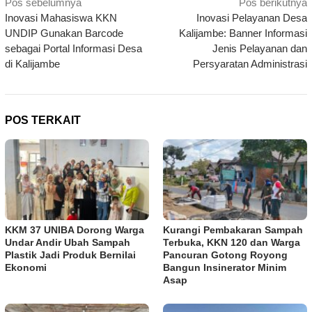
Navigasi
Pos sebelumnya
Pos berikutnya
Inovasi Mahasiswa KKN
Inovasi Pelayanan Desa
pos
UNDIP Gunakan Barcode
Kalijambe: Banner Informasi
sebagai Portal Informasi Desa
Jenis Pelayanan dan
di Kalijambe
Persyaratan Administrasi
POS TERKAIT
KKM 37 UNIBA Dorong Warga
Kurangi Pembakaran Sampah
Undar Andir Ubah Sampah
Terbuka, KKN 120 dan Warga
Plastik Jadi Produk Bernilai
Pancuran Gotong Royong
Ekonomi
Bangun Insinerator Minim
Asap