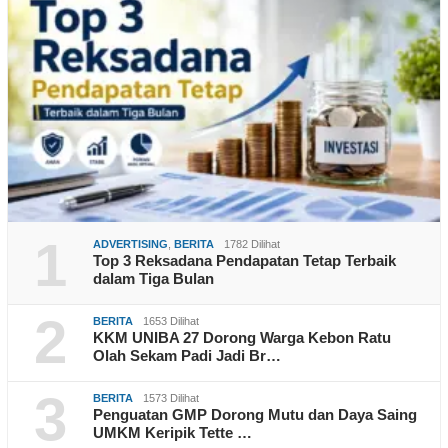
1
ADVERTISING
,
BERITA
1782 Dilihat
Top 3 Reksadana Pendapatan Tetap Terbaik
dalam Tiga Bulan
2
BERITA
1653 Dilihat
KKM UNIBA 27 Dorong Warga Kebon Ratu
Olah Sekam Padi Jadi Br…
3
BERITA
1573 Dilihat
Penguatan GMP Dorong Mutu dan Daya Saing
UMKM Keripik Tette …