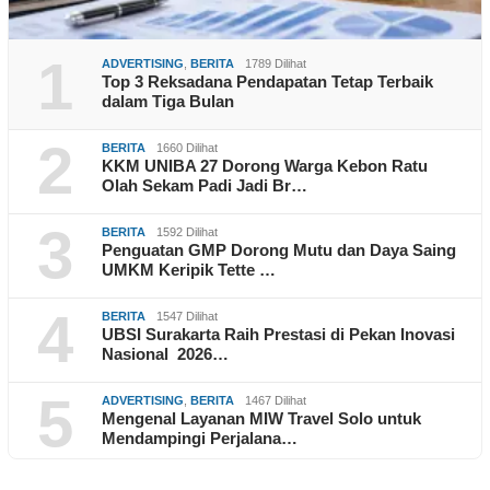
1
ADVERTISING
,
BERITA
1789 Dilihat
Top 3 Reksadana Pendapatan Tetap Terbaik
dalam Tiga Bulan
2
BERITA
1660 Dilihat
KKM UNIBA 27 Dorong Warga Kebon Ratu
Olah Sekam Padi Jadi Br…
3
BERITA
1592 Dilihat
Penguatan GMP Dorong Mutu dan Daya Saing
UMKM Keripik Tette …
4
BERITA
1547 Dilihat
UBSI Surakarta Raih Prestasi di Pekan Inovasi
Nasional 2026…
5
ADVERTISING
,
BERITA
1467 Dilihat
Mengenal Layanan MIW Travel Solo untuk
Mendampingi Perjalana…