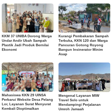
KKM 37 UNIBA Dorong Warga
Kurangi Pembakaran Sampah
Undar Andir Ubah Sampah
Terbuka, KKN 120 dan Warga
Plastik Jadi Produk Bernilai
Pancuran Gotong Royong
Ekonomi
Bangun Insinerator Minim
Asap
Mahasiswa KKN 29 UINSA
Mengenal Layanan MIW
Perbarui Website Desa Pelang
Travel Solo untuk
Lor, Layanan Surat Menyurat
Mendampingi Perjalanan
Kembali Dioptimalkan
Umroh Jamaah