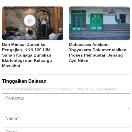
Dari Mimbar Jumat ke
Mahasiswa Amikom
Pengajian, KKN 120 UIN
Yogyakarta Dokumentasikan
Sunan Kalijaga Bumikan
Proses Pembuatan Jenang
Ekoteologi dan Keluarga
Ayu Niten
Maslahat
Tinggalkan Balasan
Alamat email Anda tidak akan dipublikasikan.
Ruas yang wajib ditandai
*