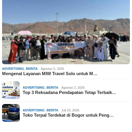
ADVERTISING
,
BERITA
Agustus 5, 2026
Mengenal Layanan MIW Travel Solo untuk M…
ADVERTISING
,
BERITA
Agustus 2, 2026
Top 3 Reksadana Pendapatan Tetap Terbaik…
ADVERTISING
,
BERITA
Juli 23, 2026
Toko Terpal Terdekat di Bogor untuk Peng…