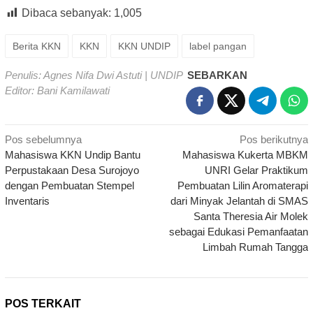
Dibaca sebanyak:
1,005
Berita KKN
KKN
KKN UNDIP
label pangan
Penulis: Agnes Nifa Dwi Astuti | UNDIP
SEBARKAN
Editor: Bani Kamilawati
Navigasi
Pos sebelumnya
Pos berikutnya
Mahasiswa KKN Undip Bantu
Mahasiswa Kukerta MBKM
pos
Perpustakaan Desa Surojoyo
UNRI Gelar Praktikum
dengan Pembuatan Stempel
Pembuatan Lilin Aromaterapi
Inventaris
dari Minyak Jelantah di SMAS
Santa Theresia Air Molek
sebagai Edukasi Pemanfaatan
Limbah Rumah Tangga
POS TERKAIT