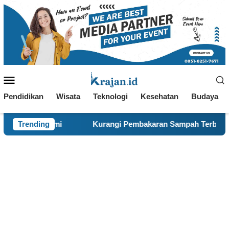
Loncat
ke
konten
Menu
Mobile
Pendidikan
Wisata
Teknologi
Kesehatan
Budaya
Trending
Kurangi Pembakaran Sampah Terbuka, KKN 120 dan Warga