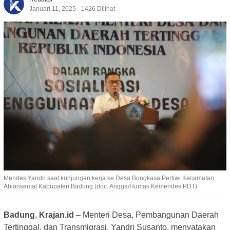
Januari 11, 2025
1426 Dilihat
Mendes Yandri saat kunjungan kerja ke Desa Bongkasa Pertiwi Kecamatan
Abiansemal Kabupaten Badung (doc. Angga/Humas Kemendes PDT)
Badung
,
Krajan.id
– Menteri Desa, Pembangunan Daerah
Tertinggal, dan Transmigrasi, Yandri Susanto, menyatakan