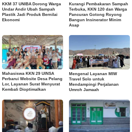
KKM 37 UNIBA Dorong Warga
Kurangi Pembakaran Sampah
Undar Andir Ubah Sampah
Terbuka, KKN 120 dan Warga
Plastik Jadi Produk Bernilai
Pancuran Gotong Royong
Ekonomi
Bangun Insinerator Minim
Asap
Mahasiswa KKN 29 UINSA
Mengenal Layanan MIW
Perbarui Website Desa Pelang
Travel Solo untuk
Lor, Layanan Surat Menyurat
Mendampingi Perjalanan
Kembali Dioptimalkan
Umroh Jamaah