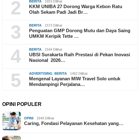
2
BERITA
1653 Dilihat
KKM UNIBA 27 Dorong Warga Kebon Ratu
Olah Sekam Padi Jadi Br…
3
BERITA
1573 Dilihat
Penguatan GMP Dorong Mutu dan Daya Saing
UMKM Keripik Tette …
4
BERITA
1544 Dilihat
UBSI Surakarta Raih Prestasi di Pekan Inovasi
Nasional 2026…
5
ADVERTISING
,
BERITA
1462 Dilihat
Mengenal Layanan MIW Travel Solo untuk
Mendampingi Perjalana…
OPINI POPULER
OPINI
1649 Dilihat
Caring, Fondasi Pelayanan Kesehatan yang…