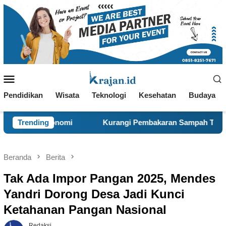
Loncat
ke
konten
Menu
Mobile
Pendidikan
Wisata
Teknologi
Kesehatan
Budaya
Trending
Kurangi Pembakaran Sampah Terbuka, KKN 120 dan Wa
Beranda
Berita
Tak Ada Impor Pangan 2025, Mendes
Yandri Dorong Desa Jadi Kunci
Ketahanan Pangan Nasional
Redaksi