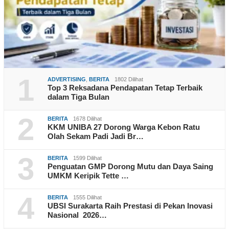
1
ADVERTISING
,
BERITA
1802 Dilihat
Top 3 Reksadana Pendapatan Tetap Terbaik
dalam Tiga Bulan
2
BERITA
1678 Dilihat
KKM UNIBA 27 Dorong Warga Kebon Ratu
Olah Sekam Padi Jadi Br…
3
BERITA
1599 Dilihat
Penguatan GMP Dorong Mutu dan Daya Saing
UMKM Keripik Tette …
4
BERITA
1555 Dilihat
UBSI Surakarta Raih Prestasi di Pekan Inovasi
Nasional 2026…