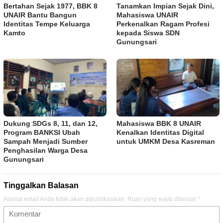
Bertahan Sejak 1977, BBK 8
Tanamkan Impian Sejak Dini,
UNAIR Bantu Bangun
Mahasiswa UNAIR
Identitas Tempe Keluarga
Perkenalkan Ragam Profesi
Kamto
kepada Siswa SDN
Gunungsari
Dukung SDGs 8, 11, dan 12,
Mahasiswa BBK 8 UNAIR
Program BANKSI Ubah
Kenalkan Identitas Digital
Sampah Menjadi Sumber
untuk UMKM Desa Kasreman
Penghasilan Warga Desa
Gunungsari
Tinggalkan Balasan
Alamat email Anda tidak akan dipublikasikan.
Ruas yang wajib ditandai
*