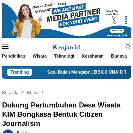
Loncat
ke
konten
Menu
Mobile
Pendidikan
Wisata
Teknologi
Kesehatan
Budaya
Satu Bulan Mengabdi, BBK 8 UNAIR Tampilkan Capaian Pro
Trending
Beranda
Berita
Dukung Pertumbuhan Desa Wisata
KIM Bongkasa Bentuk Citizen
Journalism
Redaksi