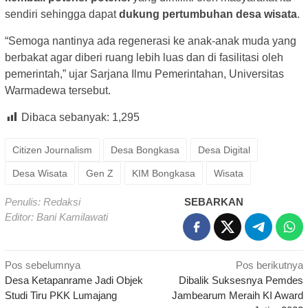
sendiri sehingga dapat
dukung pertumbuhan desa wisata
.
“Semoga nantinya ada regenerasi ke anak-anak muda yang
berbakat agar diberi ruang lebih luas dan di fasilitasi oleh
pemerintah,” ujar Sarjana Ilmu Pemerintahan, Universitas
Warmadewa tersebut.
Dibaca sebanyak:
1,295
Citizen Journalism
Desa Bongkasa
Desa Digital
Desa Wisata
Gen Z
KIM Bongkasa
Wisata
Penulis: Redaksi
SEBARKAN
Editor: Bani Kamilawati
Navigasi
Pos sebelumnya
Pos berikutnya
Desa Ketapanrame Jadi Objek
Dibalik Suksesnya Pemdes
pos
Studi Tiru PKK Lumajang
Jambearum Meraih KI Award