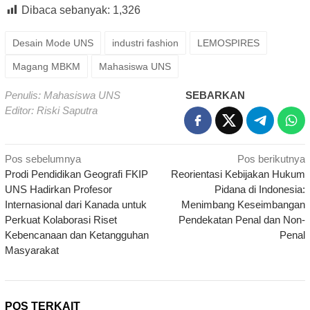
Dibaca sebanyak:
1,326
Desain Mode UNS
industri fashion
LEMOSPIRES
Magang MBKM
Mahasiswa UNS
Penulis: Mahasiswa UNS
SEBARKAN
Editor: Riski Saputra
Navigasi
Pos sebelumnya
Pos berikutnya
Prodi Pendidikan Geografi FKIP
Reorientasi Kebijakan Hukum
pos
UNS Hadirkan Profesor
Pidana di Indonesia:
Internasional dari Kanada untuk
Menimbang Keseimbangan
Perkuat Kolaborasi Riset
Pendekatan Penal dan Non-
Kebencanaan dan Ketangguhan
Penal
Masyarakat
POS TERKAIT