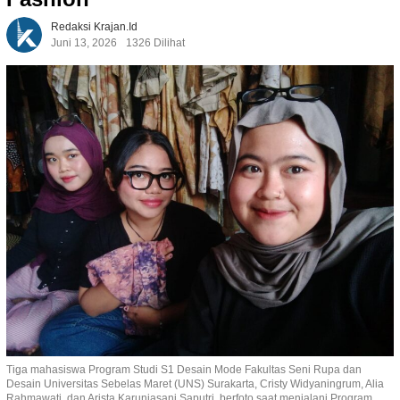
Redaksi Krajan.id
Juni 13, 2026
1326 Dilihat
Tiga mahasiswa Program Studi S1 Desain Mode Fakultas Seni Rupa dan
Desain Universitas Sebelas Maret (UNS) Surakarta, Cristy Widyaningrum, Alia
Rahmawati, dan Arista Karuniasani Saputri, berfoto saat menjalani Program