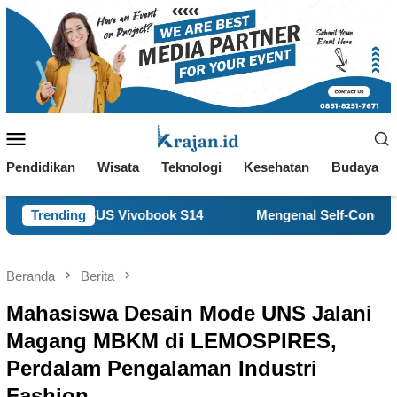
Loncat
ke
konten
Menu
Mobile
Pendidikan
Wisata
Teknologi
Kesehatan
Budaya
S Vivobook S14
Trending
Mengenal Self-Concept, Kunci Memaham
Beranda
Berita
Mahasiswa Desain Mode UNS Jalani
Magang MBKM di LEMOSPIRES,
Perdalam Pengalaman Industri
Fashion