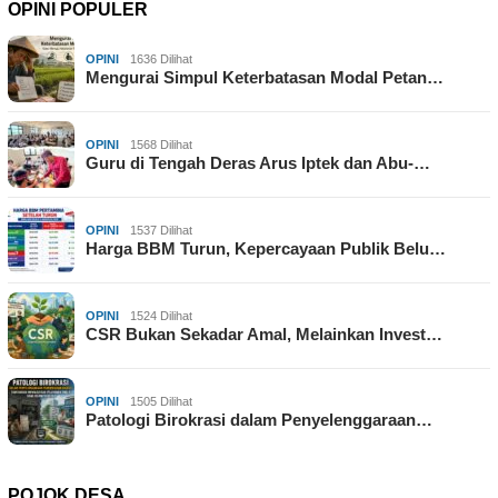
OPINI POPULER
OPINI
1636 Dilihat
Mengurai Simpul Keterbatasan Modal Petan…
OPINI
1568 Dilihat
Guru di Tengah Deras Arus Iptek dan Abu-…
OPINI
1537 Dilihat
Harga BBM Turun, Kepercayaan Publik Belu…
OPINI
1524 Dilihat
CSR Bukan Sekadar Amal, Melainkan Invest…
OPINI
1505 Dilihat
Patologi Birokrasi dalam Penyelenggaraan…
POJOK DESA