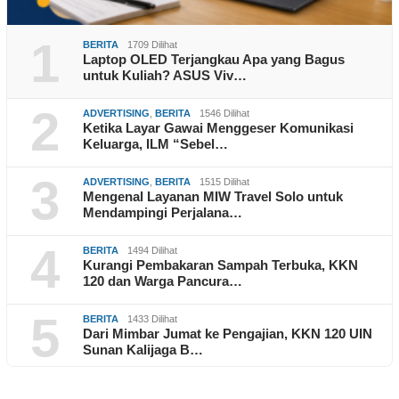
1
BERITA
1709 Dilihat
Laptop OLED Terjangkau Apa yang Bagus
untuk Kuliah? ASUS Viv…
2
ADVERTISING
,
BERITA
1546 Dilihat
Ketika Layar Gawai Menggeser Komunikasi
Keluarga, ILM “Sebel…
3
ADVERTISING
,
BERITA
1515 Dilihat
Mengenal Layanan MIW Travel Solo untuk
Mendampingi Perjalana…
4
BERITA
1494 Dilihat
Kurangi Pembakaran Sampah Terbuka, KKN
120 dan Warga Pancura…
5
BERITA
1433 Dilihat
Dari Mimbar Jumat ke Pengajian, KKN 120 UIN
Sunan Kalijaga B…