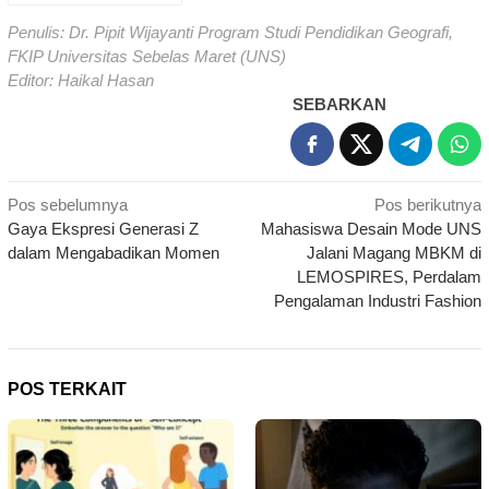
Penulis: Dr. Pipit Wijayanti Program Studi Pendidikan Geografi,
FKIP Universitas Sebelas Maret (UNS)
Editor: Haikal Hasan
SEBARKAN
Navigasi
Pos sebelumnya
Pos berikutnya
Gaya Ekspresi Generasi Z
Mahasiswa Desain Mode UNS
pos
dalam Mengabadikan Momen
Jalani Magang MBKM di
LEMOSPIRES, Perdalam
Pengalaman Industri Fashion
POS TERKAIT