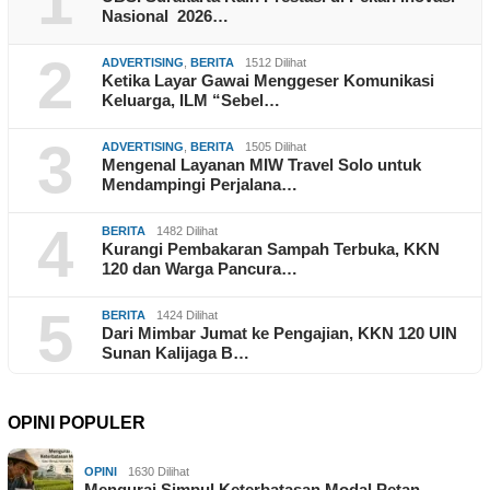
1
Nasional 2026…
2
ADVERTISING
,
BERITA
1512 Dilihat
Ketika Layar Gawai Menggeser Komunikasi
Keluarga, ILM “Sebel…
3
ADVERTISING
,
BERITA
1505 Dilihat
Mengenal Layanan MIW Travel Solo untuk
Mendampingi Perjalana…
4
BERITA
1482 Dilihat
Kurangi Pembakaran Sampah Terbuka, KKN
120 dan Warga Pancura…
5
BERITA
1424 Dilihat
Dari Mimbar Jumat ke Pengajian, KKN 120 UIN
Sunan Kalijaga B…
OPINI POPULER
OPINI
1630 Dilihat
Mengurai Simpul Keterbatasan Modal Petan…