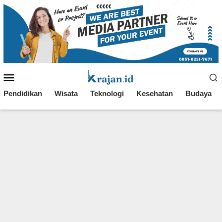
Loncat
ke
konten
Menu
Mobile
Pendidikan
Wisata
Teknologi
Kesehatan
Budaya