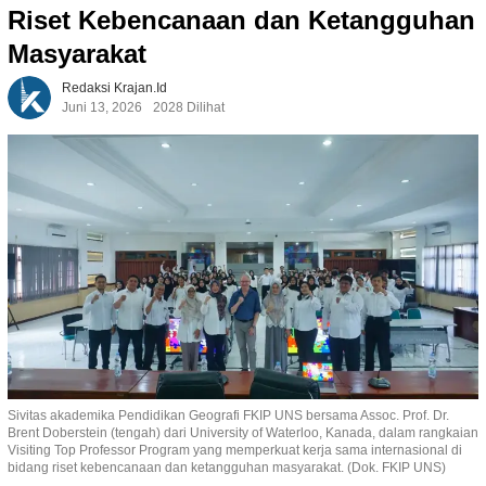
Riset Kebencanaan dan Ketangguhan
Masyarakat
Redaksi Krajan.id
Juni 13, 2026
2028 Dilihat
Sivitas akademika Pendidikan Geografi FKIP UNS bersama Assoc. Prof. Dr.
Brent Doberstein (tengah) dari University of Waterloo, Kanada, dalam rangkaian
Visiting Top Professor Program yang memperkuat kerja sama internasional di
bidang riset kebencanaan dan ketangguhan masyarakat. (Dok. FKIP UNS)