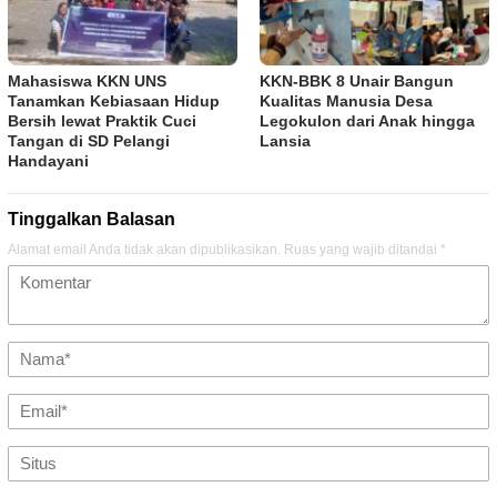
Mahasiswa KKN UNS
KKN-BBK 8 Unair Bangun
Tanamkan Kebiasaan Hidup
Kualitas Manusia Desa
Bersih lewat Praktik Cuci
Legokulon dari Anak hingga
Tangan di SD Pelangi
Lansia
Handayani
Tinggalkan Balasan
Alamat email Anda tidak akan dipublikasikan.
Ruas yang wajib ditandai
*