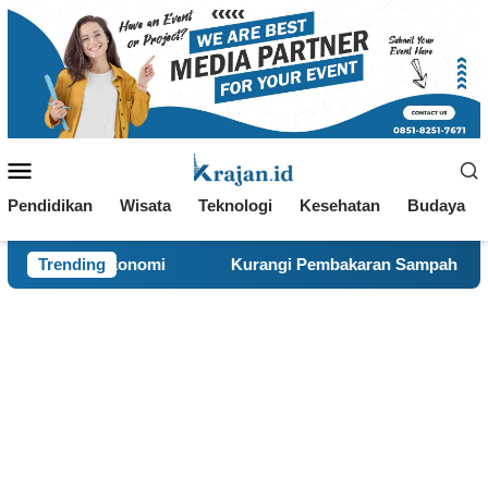
Loncat
ke
konten
Menu
Mobile
Pendidikan
Wisata
Teknologi
Kesehatan
Budaya
Trending
Kurangi Pembakaran Sampah Terbuka, KKN 120 dan Wa