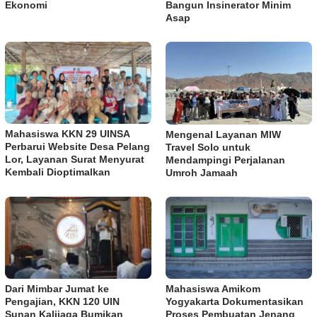
Ekonomi
Bangun Insinerator Minim
Asap
Mahasiswa KKN 29 UINSA
Mengenal Layanan MIW
Perbarui Website Desa Pelang
Travel Solo untuk
Lor, Layanan Surat Menyurat
Mendampingi Perjalanan
Kembali Dioptimalkan
Umroh Jamaah
Dari Mimbar Jumat ke
Mahasiswa Amikom
Pengajian, KKN 120 UIN
Yogyakarta Dokumentasikan
Sunan Kalijaga Bumikan
Proses Pembuatan Jenang