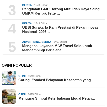
3
BERITA
1573 Dilihat
Penguatan GMP Dorong Mutu dan Daya Saing
UMKM Keripik Tette …
4
BERITA
1543 Dilihat
UBSI Surakarta Raih Prestasi di Pekan Inovasi
Nasional 2026…
5
ADVERTISING
,
BERITA
1462 Dilihat
Mengenal Layanan MIW Travel Solo untuk
Mendampingi Perjalana…
OPINI POPULER
OPINI
1649 Dilihat
Caring, Fondasi Pelayanan Kesehatan yang…
OPINI
1615 Dilihat
Mengurai Simpul Keterbatasan Modal Petan…