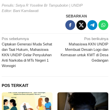
Penulis: Setya R Yoseline Br Tampubolon | UNDIP
Editor: Bani Kamilawati
SEBARKAN
Navigasi
Pos sebelumnya
Pos berikutnya
Ciptakan Generasi Muda Sehat
Mahasiswa KKN UNDIP
pos
dan Taat Hukum, Mahasiswa
Membuat Desain Logo dan
KKN UNDIP Gelar Penyuluhan
Kemasan untuk KWT di Desa
Anti Narkoba di MTs Negeri 1
Gedangan
Wonogiri
POS TERKAIT