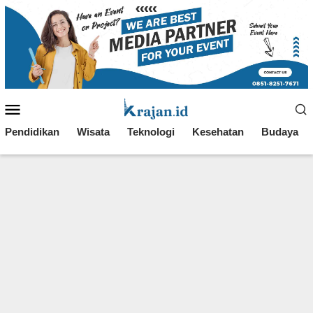
Loncat
ke
konten
Menu
Mobile
Pendidikan
Wisata
Teknologi
Kesehatan
Budaya