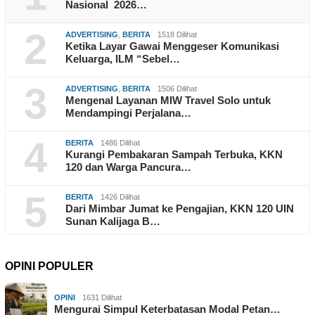
Nasional 2026…
2
ADVERTISING
,
BERITA
1518 Dilihat
Ketika Layar Gawai Menggeser Komunikasi
Keluarga, ILM “Sebel…
3
ADVERTISING
,
BERITA
1506 Dilihat
Mengenal Layanan MIW Travel Solo untuk
Mendampingi Perjalana…
4
BERITA
1486 Dilihat
Kurangi Pembakaran Sampah Terbuka, KKN
120 dan Warga Pancura…
5
BERITA
1426 Dilihat
Dari Mimbar Jumat ke Pengajian, KKN 120 UIN
Sunan Kalijaga B…
OPINI POPULER
OPINI
1631 Dilihat
Mengurai Simpul Keterbatasan Modal Petan…