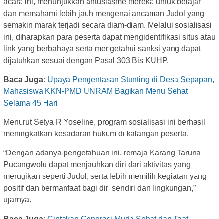
acara ini, menunjukkan antusiasme mereka untuk belajar
dan memahami lebih jauh mengenai ancaman Judol yang
semakin marak terjadi secara diam-diam. Melalui sosialisasi
ini, diharapkan para peserta dapat mengidentifikasi situs atau
link yang berbahaya serta mengetahui sanksi yang dapat
dijatuhkan sesuai dengan Pasal 303 Bis KUHP.
Baca Juga:
Upaya Pengentasan Stunting di Desa Sepapan,
Mahasiswa KKN-PMD UNRAM Bagikan Menu Sehat
Selama 45 Hari
Menurut Setya R Yoseline, program sosialisasi ini berhasil
meningkatkan kesadaran hukum di kalangan peserta.
“Dengan adanya pengetahuan ini, remaja Karang Taruna
Pucangwolu dapat menjauhkan diri dari aktivitas yang
merugikan seperti Judol, serta lebih memilih kegiatan yang
positif dan bermanfaat bagi diri sendiri dan lingkungan,”
ujarnya.
Baca Juga:
Ciptakan Generasi Muda Sehat dan Taat