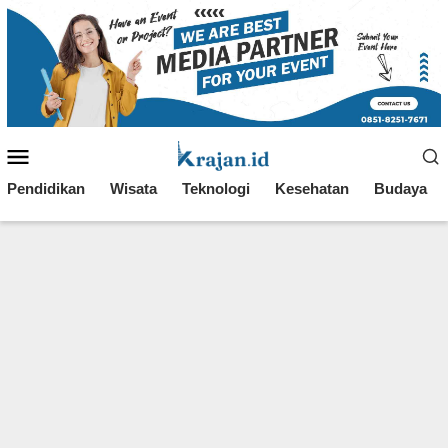
Loncat
ke
konten
Menu
Mobile
Pendidikan
Wisata
Teknologi
Kesehatan
Budaya