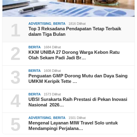
1
ADVERTISING
,
BERITA
1816 Dilihat
Top 3 Reksadana Pendapatan Tetap Terbaik
dalam Tiga Bulan
2
BERITA
1684 Dilihat
KKM UNIBA 27 Dorong Warga Kebon Ratu
Olah Sekam Padi Jadi Br…
3
BERITA
1608 Dilihat
Penguatan GMP Dorong Mutu dan Daya Saing
UMKM Keripik Tette …
4
BERITA
1573 Dilihat
UBSI Surakarta Raih Prestasi di Pekan Inovasi
Nasional 2026…
5
ADVERTISING
,
BERITA
1501 Dilihat
Mengenal Layanan MIW Travel Solo untuk
Mendampingi Perjalana…