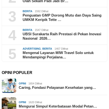
Olah Sekam Padi Jadi Br…
3
BERITA
1592 Dilihat
Penguatan GMP Dorong Mutu dan Daya Saing
UMKM Keripik Tette …
4
BERITA
1547 Dilihat
UBSI Surakarta Raih Prestasi di Pekan Inovasi
Nasional 2026…
5
ADVERTISING
,
BERITA
1467 Dilihat
Mengenal Layanan MIW Travel Solo untuk
Mendampingi Perjalana…
OPINI POPULER
OPINI
1654 Dilihat
Caring, Fondasi Pelayanan Kesehatan yang…
OPINI
1620 Dilihat
Mengurai Simpul Keterbatasan Modal Petan…