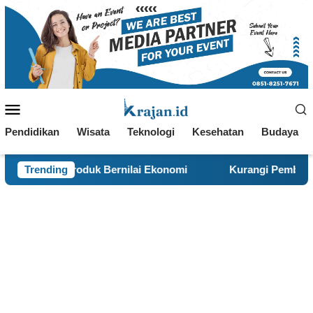
Loncat
ke
konten
Menu
Mobile
Pendidikan
Wisata
Teknologi
Kesehatan
Budaya
di Produk Bernilai Ekonomi
Trending
Kurangi Pembakaran Sampa