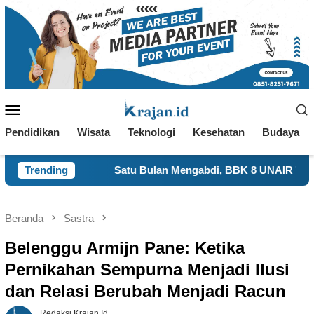
Loncat
ke
konten
Menu
Mobile
Pendidikan
Wisata
Teknologi
Kesehatan
Budaya
Satu Bulan Mengabdi, BBK 8 UNAIR Tampilkan Capaian Prog
Trending
Beranda
Sastra
Belenggu Armijn Pane: Ketika
Pernikahan Sempurna Menjadi Ilusi
dan Relasi Berubah Menjadi Racun
Redaksi Krajan.id