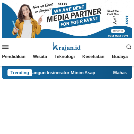
Loncat
ke
konten
Menu
Mobile
Pendidikan
Wisata
Teknologi
Kesehatan
Budaya
Insinerator Minim Asap
Trending
Mahasiswa KKN 29 UINSA Perba