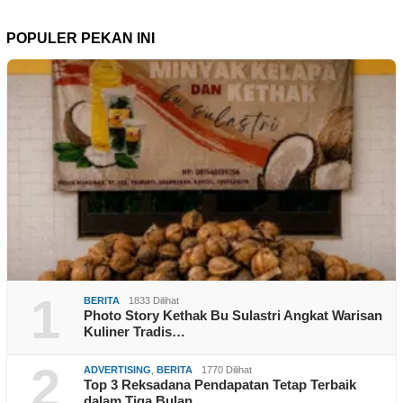
POPULER PEKAN INI
1
BERITA
1833 Dilihat
Photo Story Kethak Bu Sulastri Angkat Warisan
Kuliner Tradis…
2
ADVERTISING
,
BERITA
1770 Dilihat
Top 3 Reksadana Pendapatan Tetap Terbaik
dalam Tiga Bulan