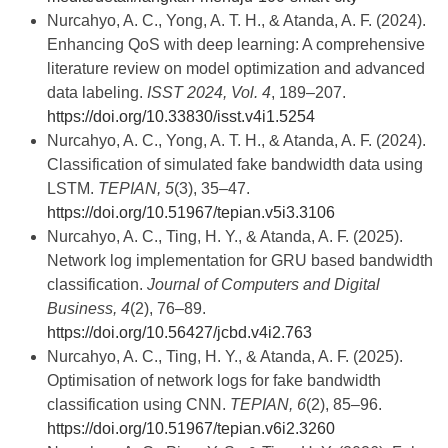
Nurcahyo, A. C., Yong, A. T. H., & Atanda, A. F. (2024).
Enhancing QoS with deep learning: A comprehensive
literature review on model optimization and advanced
data labeling.
ISST 2024, Vol. 4
, 189–207.
https://doi.org/10.33830/isst.v4i1.5254
Nurcahyo, A. C., Yong, A. T. H., & Atanda, A. F. (2024).
Classification of simulated fake bandwidth data using
LSTM.
TEPIAN, 5
(3), 35–47.
https://doi.org/10.51967/tepian.v5i3.3106
Nurcahyo, A. C., Ting, H. Y., & Atanda, A. F. (2025).
Network log implementation for GRU based bandwidth
classification.
Journal of Computers and Digital
Business, 4
(2), 76–89.
https://doi.org/10.56427/jcbd.v4i2.763
Nurcahyo, A. C., Ting, H. Y., & Atanda, A. F. (2025).
Optimisation of network logs for fake bandwidth
classification using CNN.
TEPIAN, 6
(2), 85–96.
https://doi.org/10.51967/tepian.v6i2.3260