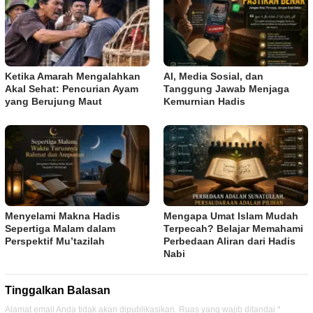
Ketika Amarah Mengalahkan
AI, Media Sosial, dan
Akal Sehat: Pencurian Ayam
Tanggung Jawab Menjaga
yang Berujung Maut
Kemurnian Hadis
Menyelami Makna Hadis
Mengapa Umat Islam Mudah
Sepertiga Malam dalam
Terpecah? Belajar Memahami
Perspektif Mu’tazilah
Perbedaan Aliran dari Hadis
Nabi
Tinggalkan Balasan
Alamat email Anda tidak akan dipublikasikan.
Ruas yang wajib ditandai
*