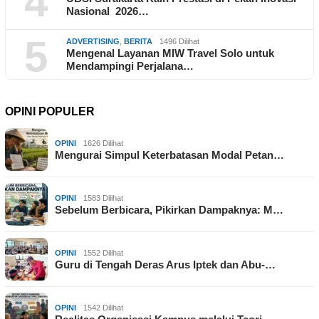
4
Nasional 2026…
5
ADVERTISING
,
BERITA
1496 Dilihat
Mengenal Layanan MIW Travel Solo untuk
Mendampingi Perjalana…
OPINI POPULER
OPINI
1626 Dilihat
Mengurai Simpul Keterbatasan Modal Petan…
OPINI
1583 Dilihat
Sebelum Berbicara, Pikirkan Dampaknya: M…
OPINI
1552 Dilihat
Guru di Tengah Deras Arus Iptek dan Abu-…
OPINI
1542 Dilihat