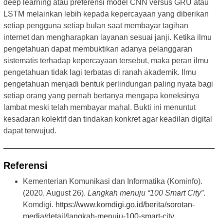
deep learning atau preferensi model CNN versus GRU atau
LSTM melainkan lebih kepada kepercayaan yang diberikan
setiap pengguna setiap bulan saat membayar tagihan
internet dan mengharapkan layanan sesuai janji. Ketika ilmu
pengetahuan dapat membuktikan adanya pelanggaran
sistematis terhadap kepercayaan tersebut, maka peran ilmu
pengetahuan tidak lagi terbatas di ranah akademik. Ilmu
pengetahuan menjadi bentuk perlindungan paling nyata bagi
setiap orang yang pernah bertanya mengapa koneksinya
lambat meski telah membayar mahal. Bukti ini menuntut
kesadaran kolektif dan tindakan konkret agar keadilan digital
dapat terwujud.
Referensi
Kementerian Komunikasi dan Informatika (Kominfo).
(2020, August 26).
Langkah menuju “100 Smart City”
.
Komdigi.
https://www.komdigi.go.id/berita/sorotan-
media/detail/langkah-menuju-100-smart-city