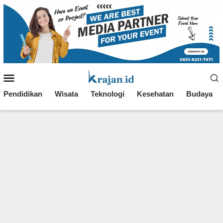
Loncat
ke
konten
Menu
Mobile
Pendidikan
Wisata
Teknologi
Kesehatan
Budaya