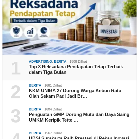
1
ADVERTISING
,
BERITA
1808 Dilihat
Top 3 Reksadana Pendapatan Tetap Terbaik
dalam Tiga Bulan
2
BERITA
1681 Dilihat
KKM UNIBA 27 Dorong Warga Kebon Ratu
Olah Sekam Padi Jadi Br…
3
BERITA
1604 Dilihat
Penguatan GMP Dorong Mutu dan Daya Saing
UMKM Keripik Tette …
BERITA
1567 Dilihat
UBSI Surakarta Raih Prestasi di Pekan Inovasi