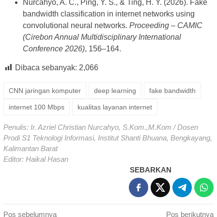
Nurcahyo, A. C., Ping, Y. S., & Ting, H. Y. (2026). Fake
bandwidth classification in internet networks using
convolutional neural networks.
Proceeding – CAMIC
(Cirebon Annual Multidisciplinary International
Conference 2026)
, 156–164.
Dibaca sebanyak:
2,066
CNN jaringan komputer
deep learning
fake bandwidth
internet 100 Mbps
kualitas layanan internet
Penulis: Ir. Azriel Christian Nurcahyo, S.Kom.,M.Kom / Dosen
Prodi S1 Teknologi Informasi, Institut Shanti Bhuana, Bengkayang,
Kalimantan Barat
Editor: Haikal Hasan
SEBARKAN
Navigasi
Pos sebelumnya
Pos berikutnya