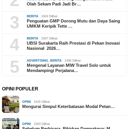
2
Olah Sekam Padi Jadi Br…
3
BERITA
1604 Dilihat
Penguatan GMP Dorong Mutu dan Daya Saing
UMKM Keripik Tette …
4
BERITA
1567 Dilihat
UBSI Surakarta Raih Prestasi di Pekan Inovasi
Nasional 2026…
5
ADVERTISING
,
BERITA
1496 Dilihat
Mengenal Layanan MIW Travel Solo untuk
Mendampingi Perjalana…
OPINI POPULER
OPINI
1626 Dilihat
Mengurai Simpul Keterbatasan Modal Petan…
OPINI
1583 Dilihat
Sebelum Berbicara, Pikirkan Dampaknya: M…