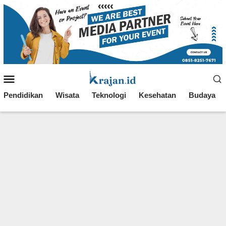
Loncat
ke
konten
Menu
Mobile
Pendidikan
Wisata
Teknologi
Kesehatan
Budaya