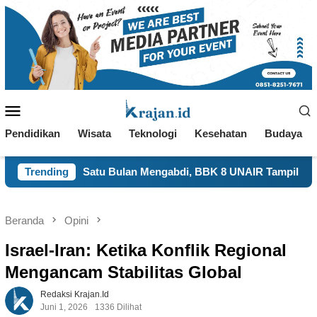
Loncat
ke
konten
Menu
Mobile
Pendidikan
Wisata
Teknologi
Kesehatan
Budaya
Bulan Mengabdi, BBK 8 UNAIR Tampilkan Capaian Program Ker
Trending
Beranda
Opini
Israel-Iran: Ketika Konflik Regional
Mengancam Stabilitas Global
Redaksi Krajan.id
Juni 1, 2026
1336 Dilihat