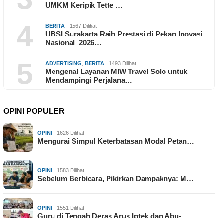
UMKM Keripik Tette …
4
BERITA
1567 Dilihat
UBSI Surakarta Raih Prestasi di Pekan Inovasi
Nasional 2026…
5
ADVERTISING
,
BERITA
1493 Dilihat
Mengenal Layanan MIW Travel Solo untuk
Mendampingi Perjalana…
OPINI POPULER
OPINI
1626 Dilihat
Mengurai Simpul Keterbatasan Modal Petan…
OPINI
1583 Dilihat
Sebelum Berbicara, Pikirkan Dampaknya: M…
OPINI
1551 Dilihat
Guru di Tengah Deras Arus Iptek dan Abu-…