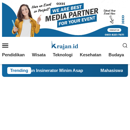
Loncat
ke
konten
Menu
Mobile
Pendidikan
Wisata
Teknologi
Kesehatan
Budaya
nerator Minim Asap
Trending
Mahasiswa KKN 29 UINSA Perbarui W