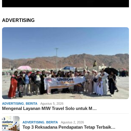
ADVERTISING
ADVERTISING
,
BERITA
Agustus 5, 2026
Mengenal Layanan MIW Travel Solo untuk M…
ADVERTISING
,
BERITA
Agustus 2, 2026
Top 3 Reksadana Pendapatan Tetap Terbaik…