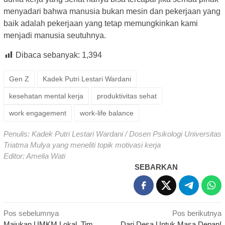
menyadari bahwa manusia bukan mesin dan pekerjaan yang
baik adalah pekerjaan yang tetap memungkinkan kami
menjadi manusia seutuhnya.
Dibaca sebanyak:
1,394
Gen Z
Kadek Putri Lestari Wardani
kesehatan mental kerja
produktivitas sehat
work engagement
work-life balance
Penulis: Kadek Putri Lestari Wardani / Dosen Psikologi Universitas
Triatma Mulya yang meneliti topik motivasi kerja
Editor: Amelia Wati
SEBARKAN
Navigasi
Pos sebelumnya
Pos berikutnya
Majukan UMKM Lokal, Tim
Dari Desa Untuk Masa Depan!