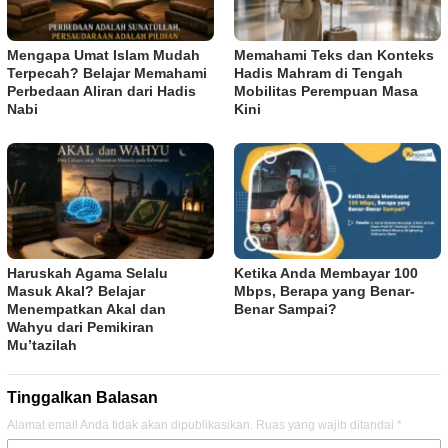
Mengapa Umat Islam Mudah
Memahami Teks dan Konteks
Terpecah? Belajar Memahami
Hadis Mahram di Tengah
Perbedaan Aliran dari Hadis
Mobilitas Perempuan Masa
Nabi
Kini
Haruskah Agama Selalu
Ketika Anda Membayar 100
Masuk Akal? Belajar
Mbps, Berapa yang Benar-
Menempatkan Akal dan
Benar Sampai?
Wahyu dari Pemikiran
Mu’tazilah
Tinggalkan Balasan
Alamat email Anda tidak akan dipublikasikan.
Ruas yang wajib ditandai
*