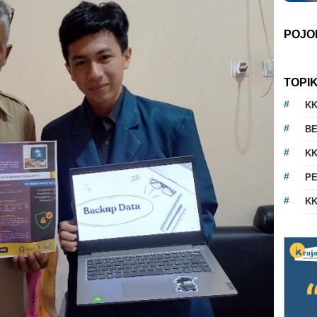
POJO
TOPI
K
BE
KK
PE
KK