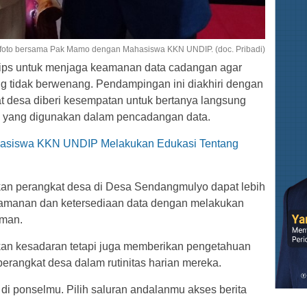
 foto bersama Pak Mamo dengan Mahasiswa KKN UNDIP. (doc. Pribadi)
 tips untuk menjaga keamanan data cadangan agar
ng tidak berwenang. Pendampingan ini diakhiri dengan
at desa diberi kesempatan untuk bertanya langsung
gi yang digunakan dalam pencadangan data.
ahasiswa KKN UNDIP Melakukan Edukasi Tentang
kan perangkat desa di Desa Sendangmulyo dapat lebih
manan dan ketersediaan data dengan melakukan
aman.
kan kesadaran tetapi juga memberikan pengetahuan
perangkat desa dalam rutinitas harian mereka.
 di ponselmu. Pilih saluran andalanmu akses berita