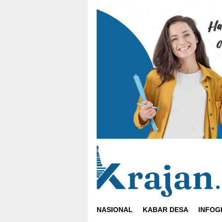
Loncat
ke
konten
NASIONAL
KABAR DESA
INFOG