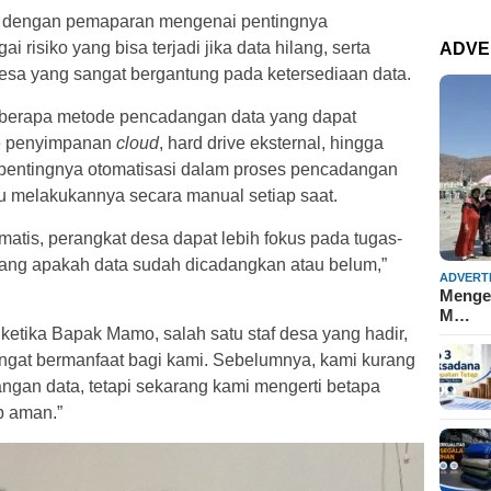
i dengan pemaparan mengenai pentingnya
 risiko yang bisa terjadi jika data hilang, serta
ADVE
sa yang sangat bergantung pada ketersediaan data.
eberapa metode pencadangan data yang dapat
ke penyimpanan
cloud
, hard drive eksternal, hingga
 pentingnya otomatisasi dalam proses pencadangan
lu melakukannya secara manual setiap saat.
is, perangkat desa dapat lebih fokus pada tugas-
ntang apakah data sudah dicadangkan atau belum,”
ADVERT
Mengen
M…
 ketika Bapak Mamo, salah satu staf desa yang hadir,
ngat bermanfaat bagi kami. Sebelumnya, kami kurang
gan data, tetapi sekarang kami mengerti betapa
p aman.”