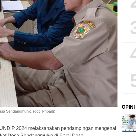
OPIN
sa Sendangmulyo. (doc. Pribadi)
 UNDIP 2024 melaksanakan pendampingan mengenai
gkat Desa Sendangmulyo di Balai Desa