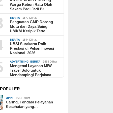
2
Warga Kebon Ratu Olah
Sekam Padi Jadi Br…
3
BERITA
1577 Dilihat
Penguatan GMP Dorong
Mutu dan Daya Saing
UMKM Keripik Tette …
4
BERITA
1544 Dilihat
UBSI Surakarta Raih
Prestasi di Pekan Inovasi
Nasional 2026…
5
ADVERTISING
,
BERITA
1463 Dilihat
Mengenal Layanan MIW
Travel Solo untuk
Mendampingi Perjalana…
I POPULER
OPINI
1651 Dilihat
Caring, Fondasi Pelayanan
Kesehatan yang…