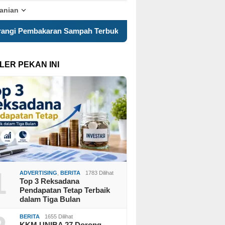
tanian
erbuka, KKN 120 dan Warga Pancuran Gotong Royong Bangun I
LER PEKAN INI
1
ADVERTISING
,
BERITA
1783 Dilihat
Top 3 Reksadana
Pendapatan Tetap Terbaik
dalam Tiga Bulan
BERITA
1655 Dilihat
KKM UNIBA 27 Dorong