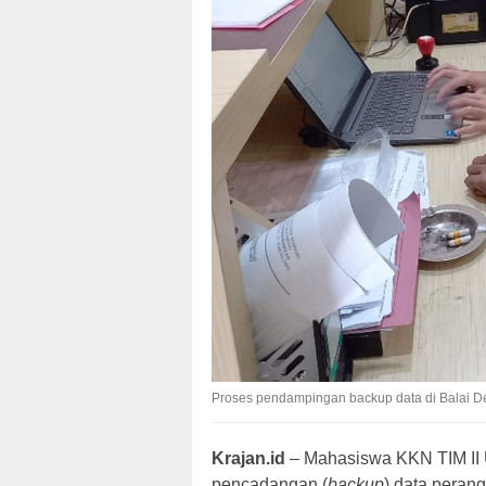
Proses pendampingan backup data di Balai De
Krajan.id
– Mahasiswa KKN TIM II
pencadangan (
backup
) data peran