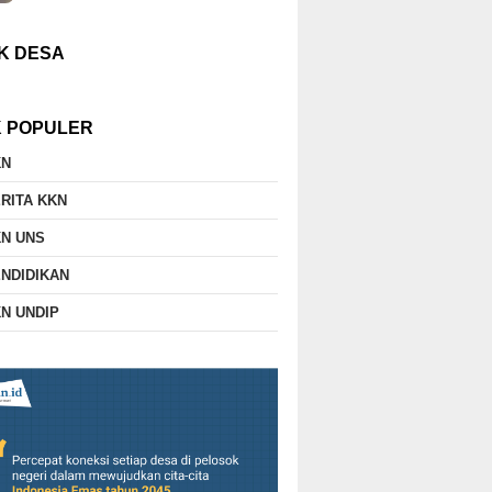
K DESA
K POPULER
KN
RITA KKN
N UNS
NDIDIKAN
N UNDIP