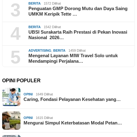
3
BERITA
1572 Dilihat
Penguatan GMP Dorong Mutu dan Daya Saing
UMKM Keripik Tette …
4
BERITA
1542 Dilihat
UBSI Surakarta Raih Prestasi di Pekan Inovasi
Nasional 2026…
5
ADVERTISING
,
BERITA
1459 Dilihat
Mengenal Layanan MIW Travel Solo untuk
Mendampingi Perjalana…
OPINI POPULER
OPINI
1649 Dilihat
Caring, Fondasi Pelayanan Kesehatan yang…
OPINI
1615 Dilihat
Mengurai Simpul Keterbatasan Modal Petan…