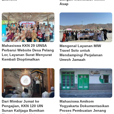
Asap
Mahasiswa KKN 29 UINSA
Mengenal Layanan MIW
Perbarui Website Desa Pelang
Travel Solo untuk
Lor, Layanan Surat Menyurat
Mendampingi Perjalanan
Kembali Dioptimalkan
Umroh Jamaah
Dari Mimbar Jumat ke
Mahasiswa Amikom
Pengajian, KKN 120 UIN
Yogyakarta Dokumentasikan
Sunan Kalijaga Bumikan
Proses Pembuatan Jenang