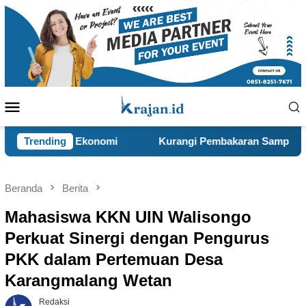
Loncat
ke
konten
Menu
Mobile
nomi
Trending
Kurangi Pembakaran Sampah Terbuka, KKN 120 da
Beranda
Berita
Mahasiswa KKN UIN Walisongo
Perkuat Sinergi dengan Pengurus
PKK dalam Pertemuan Desa
Karangmalang Wetan
Redaksi