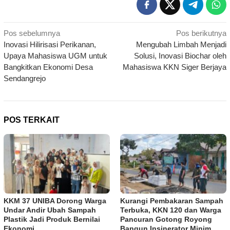
Navigasi
Pos sebelumnya
Pos berikutnya
Inovasi Hilirisasi Perikanan,
Mengubah Limbah Menjadi
pos
Upaya Mahasiswa UGM untuk
Solusi, Inovasi Biochar oleh
Bangkitkan Ekonomi Desa
Mahasiswa KKN Siger Berjaya
Sendangrejo
POS TERKAIT
KKM 37 UNIBA Dorong Warga
Kurangi Pembakaran Sampah
Undar Andir Ubah Sampah
Terbuka, KKN 120 dan Warga
Plastik Jadi Produk Bernilai
Pancuran Gotong Royong
Ekonomi
Bangun Insinerator Minim