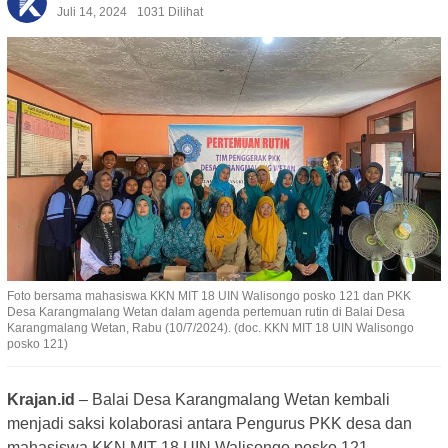
Juli 14, 2024
1031 Dilihat
Foto bersama mahasiswa KKN MIT 18 UIN Walisongo posko 121 dan PKK
Desa Karangmalang Wetan dalam agenda pertemuan rutin di Balai Desa
Karangmalang Wetan, Rabu (10/7/2024). (doc. KKN MIT 18 UIN Walisongo
posko 121)
Krajan.id
– Balai Desa Karangmalang Wetan kembali
menjadi saksi kolaborasi antara Pengurus PKK desa dan
mahasiswa KKN MIT 18 UIN Walisongo posko 121.