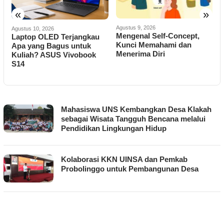
«
»
Agustus 9, 2026
Agustus 10, 2026
A
Mengenal Self-Concept,
Laptop OLED Terjangkau
K
Kunci Memahami dan
Apa yang Bagus untuk
Menerima Diri
Kuliah? ASUS Vivobook
K
f
S14
T
R
KRAJAN
Mahasiswa UNS Kembangkan Desa Klakah
sebagai Wisata Tangguh Bencana melalui
Pendidikan Lingkungan Hidup
Kolaborasi KKN UINSA dan Pemkab
Probolinggo untuk Pembangunan Desa