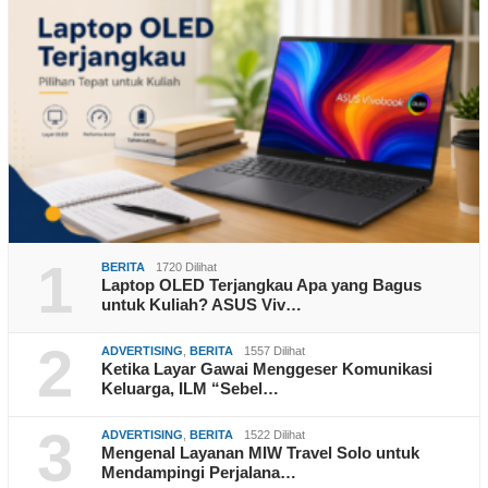
1
BERITA
1720 Dilihat
Laptop OLED Terjangkau Apa yang Bagus
untuk Kuliah? ASUS Viv…
2
ADVERTISING
,
BERITA
1557 Dilihat
Ketika Layar Gawai Menggeser Komunikasi
Keluarga, ILM “Sebel…
3
ADVERTISING
,
BERITA
1522 Dilihat
Mengenal Layanan MIW Travel Solo untuk
Mendampingi Perjalana…