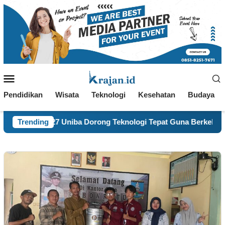
Loncat
ke
konten
Menu
Mobile
Pendidikan
Wisata
Teknologi
Kesehatan
Budaya
 27 Uniba Dorong Teknologi Tepat Guna Berkelanjutan
Trending