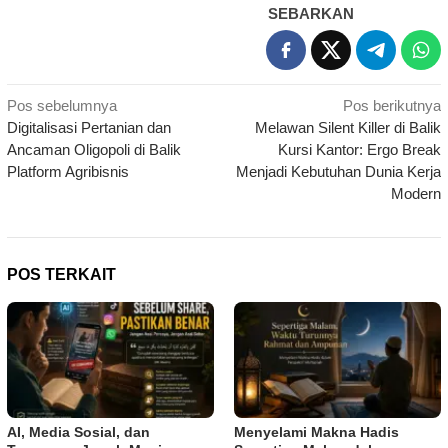
SEBARKAN
Navigasi
Pos sebelumnya
Pos berikutnya
Digitalisasi Pertanian dan
Melawan Silent Killer di Balik
pos
Ancaman Oligopoli di Balik
Kursi Kantor: Ergo Break
Platform Agribisnis
Menjadi Kebutuhan Dunia Kerja
Modern
POS TERKAIT
AI, Media Sosial, dan
Menyelami Makna Hadis