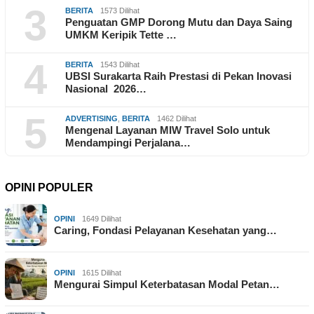
3
BERITA
1573 Dilihat
Penguatan GMP Dorong Mutu dan Daya Saing
UMKM Keripik Tette …
4
BERITA
1543 Dilihat
UBSI Surakarta Raih Prestasi di Pekan Inovasi
Nasional 2026…
5
ADVERTISING
,
BERITA
1462 Dilihat
Mengenal Layanan MIW Travel Solo untuk
Mendampingi Perjalana…
OPINI POPULER
OPINI
1649 Dilihat
Caring, Fondasi Pelayanan Kesehatan yang…
OPINI
1615 Dilihat
Mengurai Simpul Keterbatasan Modal Petan…