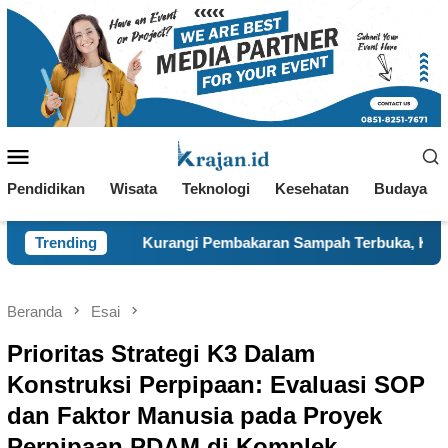
Loncat
ke
konten
Menu
Mobile
Pendidikan
Wisata
Teknologi
Kesehatan
Budaya
ngi Pembakaran Sampah Terbuka, KKN 120 dan Warga Pancuran
Trending
Beranda
Esai
Prioritas Strategi K3 Dalam
Konstruksi Perpipaan: Evaluasi SOP
dan Faktor Manusia pada Proyek
Perpipaan PDAM di Komplek