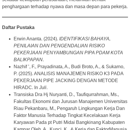
penghargaan terhadap nyawa dan masa depan para pekerja.
Daftar Pustaka
Erwin Ananta. (2024).
IDENTIFIKASI BAHAYA,
PENILAIAN DAN PENGENDALIAN RISIKO
PEKERJAAN PENYAMBUNGAN PIPA PDAM KOTA
BALIKPAPAN
.
Nazhif ’, F., Prayadinata, A., Budi Broto, A., & Sukarno,
P. (2025). ANALISIS MANAJEMEN RISIKO K3 PADA
PEKERJAAN PIPE JACKING DENGAN METODE
HIRADC. In
Juli
.
Transiska Dra Hj Nuryanti, D., Taufiqurrahman, Ms.,
Fakultas Ekonomi dan Jurusan Manajemen Universitas
Riau Pekanbaru, M., Pengaruh Lingkungan Kerja Dan
Faktor Manusia Terhadap Tingkat Kecelakaan Kerja
Karyawan Pada pt Putri Midai Bangkinang Kabupaten
Kampar Oleh, A., Kunci, K., & Kerja dan FaktorManusia,