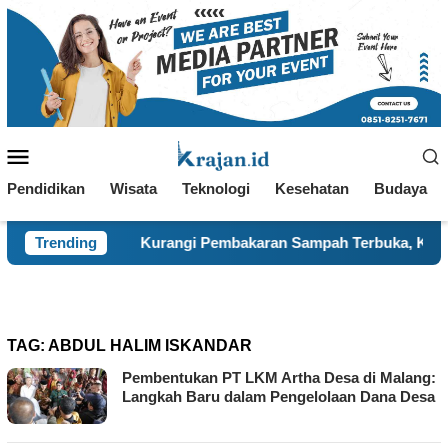
Loncat
ke
konten
Menu
Mobile
Pendidikan
Wisata
Teknologi
Kesehatan
Budaya
i
Trending
Kurangi Pembakaran Sampah Terbuka, KKN 120 dan W
TAG:
ABDUL HALIM ISKANDAR
Pembentukan PT LKM Artha Desa di Malang:
Langkah Baru dalam Pengelolaan Dana Desa