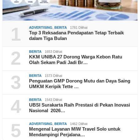
1
ADVERTISING
,
BERITA
1781 Dilihat
Top 3 Reksadana Pendapatan Tetap Terbaik
dalam Tiga Bulan
2
BERITA
1653 Dilihat
KKM UNIBA 27 Dorong Warga Kebon Ratu
Olah Sekam Padi Jadi Br…
3
BERITA
1573 Dilihat
Penguatan GMP Dorong Mutu dan Daya Saing
UMKM Keripik Tette …
4
BERITA
1543 Dilihat
UBSI Surakarta Raih Prestasi di Pekan Inovasi
Nasional 2026…
5
ADVERTISING
,
BERITA
1462 Dilihat
Mengenal Layanan MIW Travel Solo untuk
Mendampingi Perjalana…