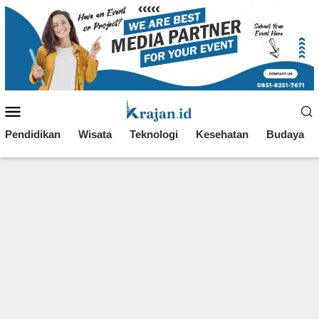
Loncat
ke
konten
Menu
Mobile
Pendidikan
Wisata
Teknologi
Kesehatan
Budaya