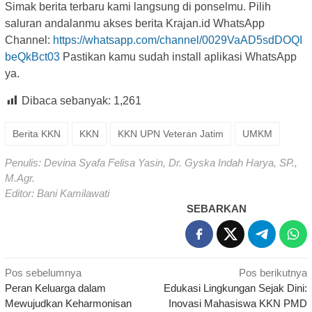
Simak berita terbaru kami langsung di ponselmu. Pilih
saluran andalanmu akses berita Krajan.id WhatsApp
Channel:
https://whatsapp.com/channel/0029VaAD5sdDOQI
beQkBct03
Pastikan kamu sudah install aplikasi WhatsApp
ya.
Dibaca sebanyak:
1,261
Berita KKN
KKN
KKN UPN Veteran Jatim
UMKM
Penulis: Devina Syafa Felisa Yasin, Dr. Gyska Indah Harya, SP.,
M.Agr.
Editor: Bani Kamilawati
SEBARKAN
Navigasi
Pos sebelumnya
Pos berikutnya
Peran Keluarga dalam
Edukasi Lingkungan Sejak Dini:
pos
Mewujudkan Keharmonisan
Inovasi Mahasiswa KKN PMD