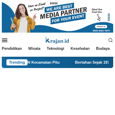
Loncat
ke
konten
Menu
Mobile
Pendidikan
Wisata
Teknologi
Kesehatan
Budaya
camatan Pitu
Trending
Bertahan Sejak 1977, BBK 8 UNAIR Bantu