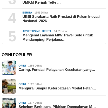
UMKM Keripik Tette …
4
BERITA
1553 Dilihat
UBSI Surakarta Raih Prestasi di Pekan Inovasi
Nasional 2026…
5
ADVERTISING
,
BERITA
1482 Dilihat
Mengenal Layanan MIW Travel Solo untuk
Mendampingi Perjalana…
OPINI POPULER
OPINI
1656 Dilihat
Caring, Fondasi Pelayanan Kesehatan yang…
OPINI
1622 Dilihat
Mengurai Simpul Keterbatasan Modal Petan…
OPINI
1577 Dilihat
Sebelum Berbicara, Pikirkan Dampaknya: M…