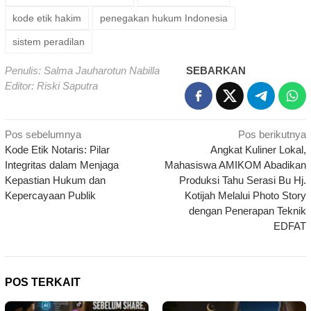
kode etik hakim
penegakan hukum Indonesia
sistem peradilan
Penulis: Salma Jauharotun Nabilla
SEBARKAN
Editor: Riski Saputra
Navigasi
Pos sebelumnya
Pos berikutnya
Kode Etik Notaris: Pilar
Angkat Kuliner Lokal,
pos
Integritas dalam Menjaga
Mahasiswa AMIKOM Abadikan
Kepastian Hukum dan
Produksi Tahu Serasi Bu Hj.
Kepercayaan Publik
Kotijah Melalui Photo Story
dengan Penerapan Teknik
EDFAT
POS TERKAIT