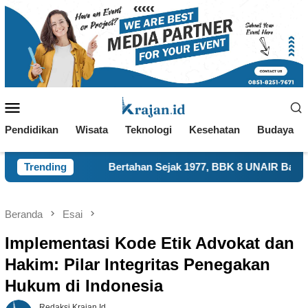
Loncat
ke
konten
Menu
Mobile
Pendidikan
Wisata
Teknologi
Kesehatan
Budaya
ertahan Sejak 1977, BBK 8 UNAIR Bantu Bangun Identitas Tem
Trending
Beranda
Esai
Implementasi Kode Etik Advokat dan
Hakim: Pilar Integritas Penegakan
Hukum di Indonesia
Redaksi Krajan.id