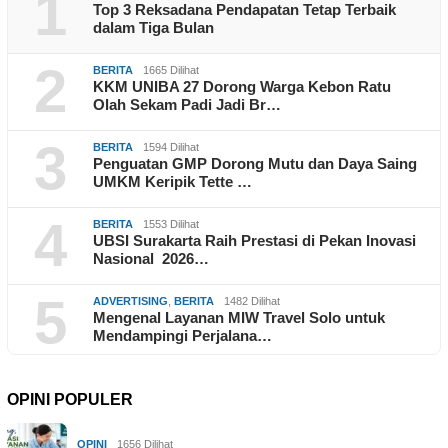
1
Top 3 Reksadana Pendapatan Tetap Terbaik
dalam Tiga Bulan
2
BERITA
1665 Dilihat
KKM UNIBA 27 Dorong Warga Kebon Ratu
Olah Sekam Padi Jadi Br…
3
BERITA
1594 Dilihat
Penguatan GMP Dorong Mutu dan Daya Saing
UMKM Keripik Tette …
4
BERITA
1553 Dilihat
UBSI Surakarta Raih Prestasi di Pekan Inovasi
Nasional 2026…
5
ADVERTISING
,
BERITA
1482 Dilihat
Mengenal Layanan MIW Travel Solo untuk
Mendampingi Perjalana…
OPINI POPULER
OPINI
1656 Dilihat