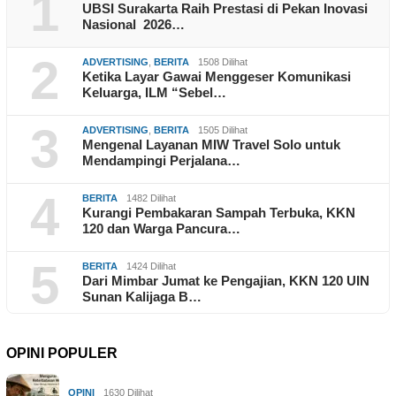
1
UBSI Surakarta Raih Prestasi di Pekan Inovasi
Nasional 2026…
2
ADVERTISING
,
BERITA
1508 Dilihat
Ketika Layar Gawai Menggeser Komunikasi
Keluarga, ILM “Sebel…
3
ADVERTISING
,
BERITA
1505 Dilihat
Mengenal Layanan MIW Travel Solo untuk
Mendampingi Perjalana…
4
BERITA
1482 Dilihat
Kurangi Pembakaran Sampah Terbuka, KKN
120 dan Warga Pancura…
5
BERITA
1424 Dilihat
Dari Mimbar Jumat ke Pengajian, KKN 120 UIN
Sunan Kalijaga B…
OPINI POPULER
OPINI
1630 Dilihat