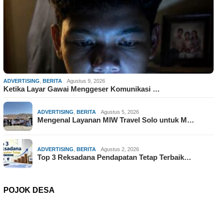
ADVERTISING
,
BERITA
Agustus 9, 2026
Ketika Layar Gawai Menggeser Komunikasi …
ADVERTISING
,
BERITA
Agustus 5, 2026
Mengenal Layanan MIW Travel Solo untuk M…
ADVERTISING
,
BERITA
Agustus 2, 2026
Top 3 Reksadana Pendapatan Tetap Terbaik…
POJOK DESA