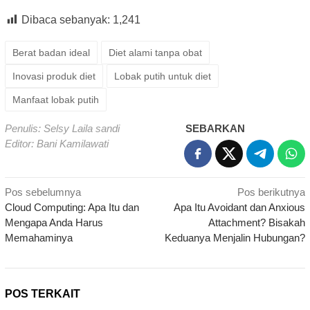
Dibaca sebanyak:
1,241
Berat badan ideal
Diet alami tanpa obat
Inovasi produk diet
Lobak putih untuk diet
Manfaat lobak putih
Penulis: Selsy Laila sandi
SEBARKAN
Editor: Bani Kamilawati
Navigasi
Pos sebelumnya
Pos berikutnya
Cloud Computing: Apa Itu dan
Apa Itu Avoidant dan Anxious
pos
Mengapa Anda Harus
Attachment? Bisakah
Memahaminya
Keduanya Menjalin Hubungan?
POS TERKAIT