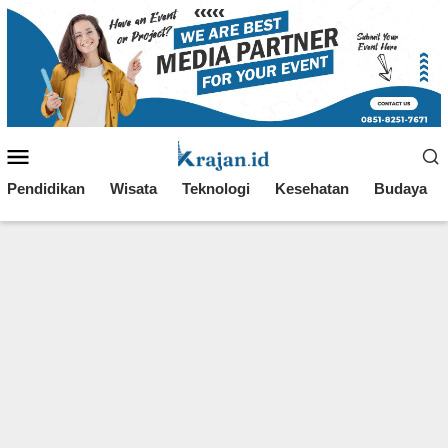
Loncat
ke
konten
Menu
Mobile
Pendidikan
Wisata
Teknologi
Kesehatan
Budaya