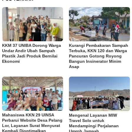
KKM 37 UNIBA Dorong Warga
Kurangi Pembakaran Sampah
Undar Andir Ubah Sampah
Terbuka, KKN 120 dan Warga
Plastik Jadi Produk Bernilai
Pancuran Gotong Royong
Ekonomi
Bangun Insinerator Minim
Asap
Mahasiswa KKN 29 UINSA
Mengenal Layanan MIW
Perbarui Website Desa Pelang
Travel Solo untuk
Lor, Layanan Surat Menyurat
Mendampingi Perjalanan
Kembali Dioptimalkan
Umroh Jamaah