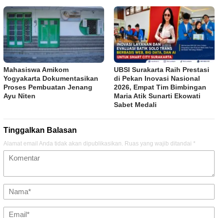
Mahasiswa Amikom
UBSI Surakarta Raih Prestasi
Yogyakarta Dokumentasikan
di Pekan Inovasi Nasional
Proses Pembuatan Jenang
2026, Empat Tim Bimbingan
Ayu Niten
Maria Atik Sunarti Ekowati
Sabet Medali
Tinggalkan Balasan
Alamat email Anda tidak akan dipublikasikan.
Ruas yang wajib ditandai
*