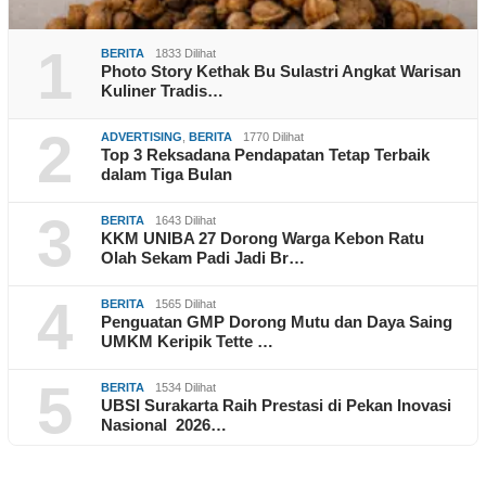
1
BERITA
1833 Dilihat
Photo Story Kethak Bu Sulastri Angkat Warisan
Kuliner Tradis…
2
ADVERTISING
,
BERITA
1770 Dilihat
Top 3 Reksadana Pendapatan Tetap Terbaik
dalam Tiga Bulan
3
BERITA
1643 Dilihat
KKM UNIBA 27 Dorong Warga Kebon Ratu
Olah Sekam Padi Jadi Br…
4
BERITA
1565 Dilihat
Penguatan GMP Dorong Mutu dan Daya Saing
UMKM Keripik Tette …
5
BERITA
1534 Dilihat
UBSI Surakarta Raih Prestasi di Pekan Inovasi
Nasional 2026…