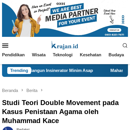
Loncat
ke
konten
Menu
Mobile
Pendidikan
Wisata
Teknologi
Kesehatan
Budaya
nsinerator Minim Asap
Trending
Mahasiswa KKN 29 UINSA Perbar
Beranda
Berita
Studi Teori Double Movement pada
Kasus Penistaan Agama oleh
Muhammad Kace
Redaksi