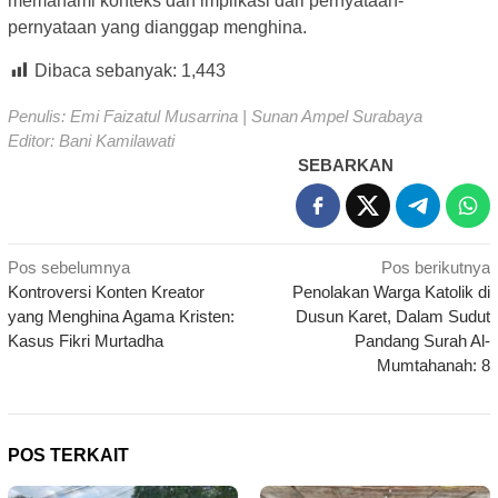
memahami konteks dan implikasi dari pernyataan-
pernyataan yang dianggap menghina.
Dibaca sebanyak:
1,443
Penulis: Emi Faizatul Musarrina | Sunan Ampel Surabaya
Editor: Bani Kamilawati
SEBARKAN
Navigasi
Pos sebelumnya
Pos berikutnya
Kontroversi Konten Kreator
Penolakan Warga Katolik di
pos
yang Menghina Agama Kristen:
Dusun Karet, Dalam Sudut
Kasus Fikri Murtadha
Pandang Surah Al-
Mumtahanah: 8
POS TERKAIT