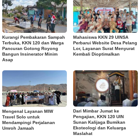
Kurangi Pembakaran Sampah
Mahasiswa KKN 29 UINSA
Terbuka, KKN 120 dan Warga
Perbarui Website Desa Pelang
Pancuran Gotong Royong
Lor, Layanan Surat Menyurat
Bangun Insinerator Minim
Kembali Dioptimalkan
Asap
Dari Mimbar Jumat ke
Mengenal Layanan MIW
Pengajian, KKN 120 UIN
Travel Solo untuk
Sunan Kalijaga Bumikan
Mendampingi Perjalanan
Ekoteologi dan Keluarga
Umroh Jamaah
Maslahat